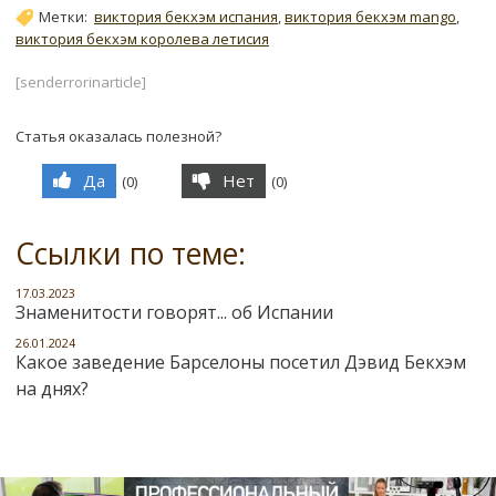
Метки:
виктория бекхэм испания
,
виктория бекхэм mango
,
виктория бекхэм королева летисия
[senderrorinarticle]
Статья оказалась полезной?
Да
Нет
(
0
)
(
0
)
Ссылки по теме:
17.03.2023
Знаменитости говорят... об Испании
26.01.2024
Какое заведение Барселоны посетил Дэвид Бекхэм
на днях?