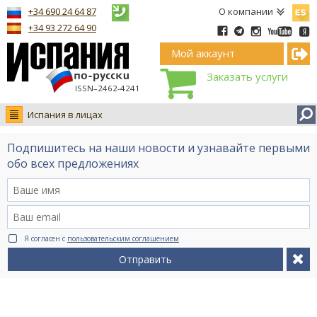
Españ
+34 690 24 64 87
О компании
+34 93 272 64 90
Мой аккаунт
Заказать услуги
ISSN–2462-4241
Испания в лицах
Новости
Подпишитесь на наши новости и узнавайте первыми
Интервью
обо всех предложениях
Фото
Видео Ruso.TV
BCN life
Я согласен с
пользовательским соглашением
Сервис на немецком
Отправить