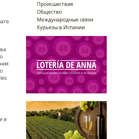
Происшествия
Общество
Международные связи
нате
Курьезы в Испании
тва
го
ения
по
les
е в