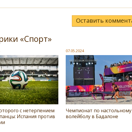
Оставить коммент
рики «Спорт»
07.05.2024
оторого с нетерпением
Чемпионат по настольному
спанцы: Испания против
волейболу в Бадалоне
ии