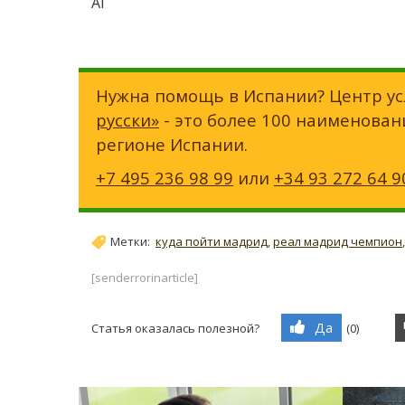
АГ
Нужна помощь в Испании? Центр ус
русски»
- это более 100 наименован
регионе Испании.
+7 495 236 98 99
или
+34 93 272 64 9
Метки:
куда пойти мадрид
,
реал мадрид чемпион
[senderrorinarticle]
Да
Статья оказалась полезной?
(
0
)