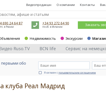
Видеопродакшн
О компании
Контакты
Вак
4 690 24 64 87
+34 93 272 64 90
Заказать зв
пт, в России
пн-сб. в Испании
Объявления
Недвижимость
Экскурсии
Магази
Видео Ruso.TV
BCN life
Сервис на немецк
е первыми обо
Я согласен с
пользовательским соглашением
а клуба Реал Мадрид