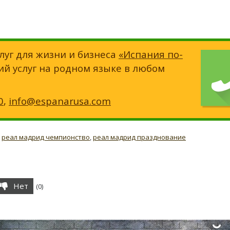
луг для жизни и бизнеса
«Испания по-
ий услуг на родном языке в любом
0
,
info@espanarusa.com
,
реал мадрид чемпионство
,
реал мадрид празднование
Нет
(
0
)