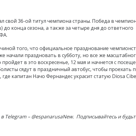
 свой 36-ой титул чемпиона страны. Победа в чемпио
) до конца сезона, а также за четыре дня до ответного
ФА.
ичиной того, что официальное празднование чемпионс
е начали праздновать в субботу, но все же масштабно
пройдет в это воскресенье, 12 мая и начнется с посещ
болисты сядут в праздничный автобус, чтобы проехать 
с, где капитан Начо Фернандес украсит статую
Diosa Cibe
в Telegram – @espanarusaNew. Подписывайтесь и будьт