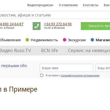
Видеопродакшн
О компании
Контакты
Вак
4 690 24 64 87
+34 93 272 64 90
Заказать зв
пт, в России
пн-сб. в Испании
Объявления
Недвижимость
Экскурсии
Магази
Видео Ruso.TV
BCN life
Сервис на немецк
е первыми обо
Я согласен с
пользовательским соглашением
л в Примере