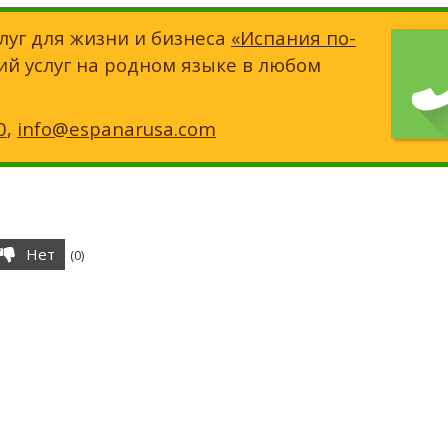
луг для жизни и бизнеса
«Испания по-
ий услуг на родном языке в любом
0
,
info@espanarusa.com
Нет
(
0
)