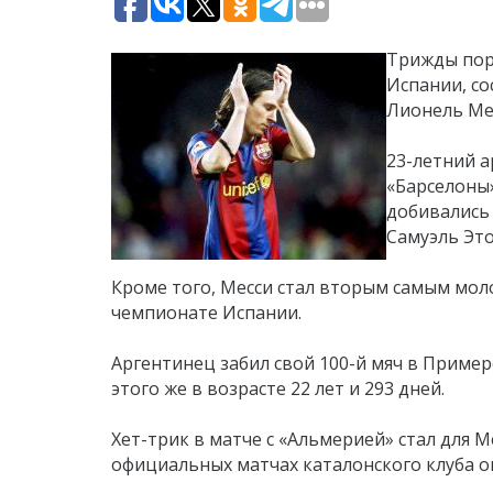
Трижды пор
Испании, с
Лионель Мес
23-летний а
«Барселоны»
добивались 
Самуэль Это’
Кроме того, Месси стал вторым самым мол
чемпионате Испании.
Аргентинец забил свой 100-й мяч в Примере
этого же в возрасте 22 лет и 293 дней.
Хет-трик в матче с «Альмерией» стал для М
официальных матчах каталонского клуба он