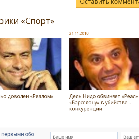
Оставить коммент
рики «Спорт»
21.11.2010
ьо доволен «Реалом»
Дель Нидо обвиняет «Реал»
«Барселону» в убийстве…
конкуренции
е первыми обо