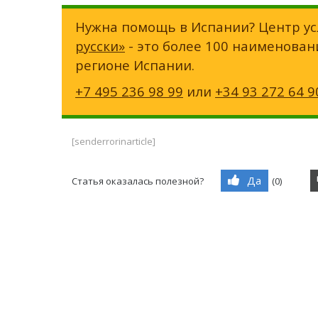
Нужна помощь в Испании? Центр ус
русски»
- это более 100 наименован
регионе Испании.
+7 495 236 98 99
или
+34 93 272 64 9
[senderrorinarticle]
Да
Статья оказалась полезной?
(
0
)