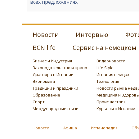
всех предложениях
Новости
Интервью
Фот
BCN life
Сервис на немецком
Бизнес и Индустрия
Видеоновости
Законодательство и право
Life Style
Диаспора в Испании
Испания в лицах
Экономика
Технология
Традиции и праздники
Новости рынка недв
Образование
Медицина и Здоров
Спорт
Происшествия
Международные связи
Курьезы в Испании
Новости
Афиша
Испанопедия
Об