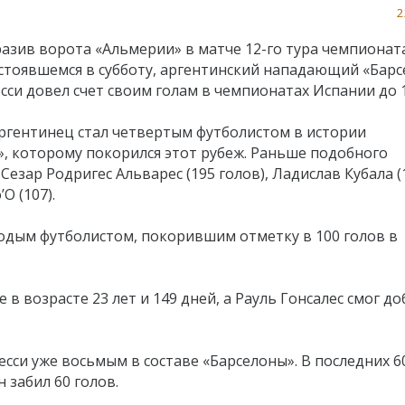
2
азив ворота «Альмерии» в матче 12-го тура чемпионат
остоявшемся в субботу, аргентинский нападающий «Бар
си довел счет своим голам в чемпионатах Испании до 1
ргентинец стал четвертым футболистом в истории
, которому покорился этот рубеж. Раньше подобного
Сезар Родригес Альварес (195 голов), Ладислав Кубала (
О (107).
одым футболистом, покорившим отметку в 100 голов в
 в возрасте 23 лет и 149 дней, а Рауль Гонсалес смог до
есси уже восьмым в составе «Барселоны». В последних 6
 забил 60 голов.