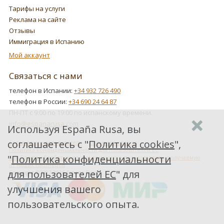
Тарифы на услуги
Реклама на сайте
Отзывы
Иммиграция в Испанию
Мой аккаунт
Связаться с нами
телефон в Испании:
+34 932 726 490
телефон в России:
+34 690 24 64 87
ПН-ПТ с 9:00 по 19:00 по испанскому времени.
info@espanarusa.com
Используя España Rusa, вы
соглашаетесь с "
Политика cookies
",
Соглашение пользователя
Политика cookies
Политика конфиденциальности для пользователей ЕС
"
Политика конфиденциальности
Как Google обрабатывает информацию о пользователях, получаемую
от наших партнеров
для пользователей ЕС
" для
Copyright ©2007-2026 Espana Rusa
улучшения вашего
пользовательского опыта.