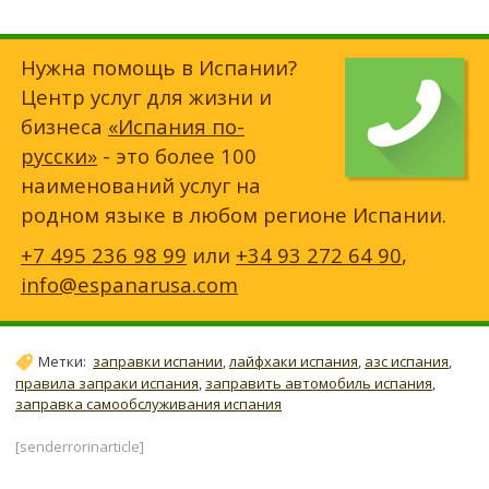
Нужна помощь в Испании?
Центр услуг для жизни и
бизнеса
«Испания по-
русски»
- это более 100
наименований услуг на
родном языке в любом регионе Испании.
+7 495 236 98 99
или
+34 93 272 64 90
,
info@espanarusa.com
Метки:
заправки испании
,
лайфхаки испания
,
азс испания
,
правила запраки испания
,
заправить автомобиль испания
,
заправка самообслуживания испания
[senderrorinarticle]