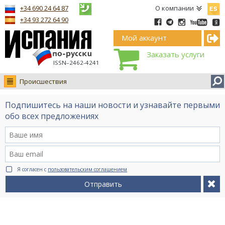
Españ
+34 690 24 64 87
О компании
+34 93 272 64 90
Мой аккаунт
Заказать услуги
ISSN–2462-4241
Происшествия
Новости
Подпишитесь на наши новости и узнавайте первыми
Интервью
обо всех предложениях
Фото
Видео Ruso.TV
BCN life
Я согласен с
пользовательским соглашением
Сервис на немецком
Отправить