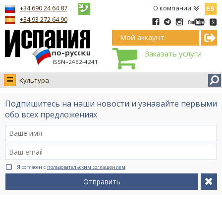
Españ
+34 690 24 64 87
О компании
+34 93 272 64 90
Мой аккаунт
Заказать услуги
ISSN–2462-4241
Культура
Новости
Подпишитесь на наши новости и узнавайте первыми
Интервью
обо всех предложениях
Фото
Видео Ruso.TV
BCN life
Я согласен с
пользовательским соглашением
Сервис на немецком
Отправить