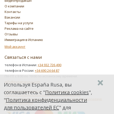
Видеопродакшн
О компании
Контакты
Вакансии
Тарифы на услуги
Реклама на сайте
Отзывы
Иммиграция в Испанию
Мой аккаунт
Связаться с нами
телефон в Испании:
+34 932 726 490
телефон в России:
+34 690 24 64 87
ПН-ПТ с 9:00 по 19:00 по испанскому времени.
info@espanarusa.com
Используя España Rusa, вы
соглашаетесь с "
Политика cookies
",
Соглашение пользователя
Политика cookies
Политика конфиденциальности для пользователей ЕС
"
Политика конфиденциальности
Как Google обрабатывает информацию о пользователях, получаемую
от наших партнеров
для пользователей ЕС
" для
Copyright ©2007-2026 Espana Rusa