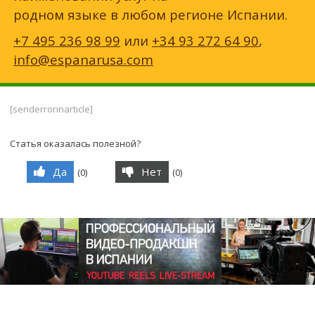
родном языке в любом регионе Испании.
+7 495 236 98 99
или
+34 93 272 64 90
,
info@espanarusa.com
[senderrorinarticle]
Статья оказалась полезной?
Да
Нет
(
0
)
(
0
)