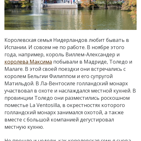
Королевская семья Нидерландов любит бывать в
Испании. И совсем не по работе. В ноябре этого
года, например, король Виллем-Александер и
королева Максима
побывали в Мадриде, Толедо и
Малаге. В этой своей поездки они встречались с
королем Бельгии Филиппом и его супругой
Матильдой. В Ла-Вентосиле голландский монарх
участвовал в охоте и наслаждался местной кухней. В
провинции Толедо они разместились роскошном
поместье La Ventosilla, в окрестностях которого
голландский монарх занимался охотой, а также
вместе с большой компанией дегустировал
местную кухню.
Не прошло и недели, как королевская семья снова