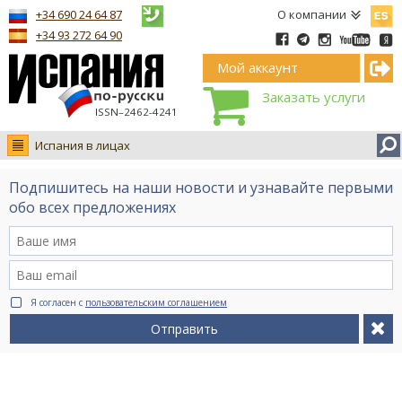
Españ
+34 690 24 64 87
О компании
+34 93 272 64 90
Мой аккаунт
Заказать услуги
ISSN–2462-4241
Испания в лицах
Новости
Подпишитесь на наши новости и узнавайте первыми
Интервью
обо всех предложениях
Фото
Видео Ruso.TV
BCN life
Я согласен с
пользовательским соглашением
Сервис на немецком
Отправить