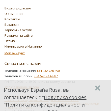
Видеопродакшн
О компании
Контакты
Вакансии
Тарифы на услуги
Реклама на сайте
Отзывы
Иммиграция в Испанию
Мой аккаунт
Связаться с нами
телефон в Испании:
+34 932 726 490
телефон в России:
+34 690 24 64 87
ПН-ПТ с 9:00 по 19:00 по испанскому времени.
info@espanarusa.com
Используя España Rusa, вы
соглашаетесь с "
Политика cookies
",
Соглашение пользователя
Политика cookies
Политика конфиденциальности для пользователей ЕС
"
Политика конфиденциальности
Как Google обрабатывает информацию о пользователях, получаемую
от наших партнеров