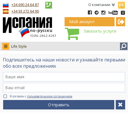
Españ
+34 690 24 64 87
О компании
+34 93 272 64 90
Мой аккаунт
Заказать услуги
ISSN–2462-4241
Life Style
Новости
Подпишитесь на наши новости и узнавайте первыми
Интервью
обо всех предложениях
Фото
Видео Ruso.TV
BCN life
Я согласен с
пользовательским соглашением
Сервис на немецком
Отправить