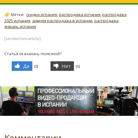
Метки:
скидки испания
,
распродажа испания
,
распродажа
2025 испания
,
зимняя распродажа в испании
,
распродажа
январь испания
[senderrorinarticle]
Статья оказалась полезной?
Да
Нет
(
0
)
(
0
)
Комментарии