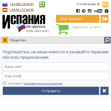
Españ
+34 690 24 64 87
О компании
+34 93 272 64 90
Мой аккаунт
Заказать услуги
ISSN–2462-4241
Общество
Новости
Подпишитесь на наши новости и узнавайте первыми
Интервью
обо всех предложениях
Фото
Видео Ruso.TV
BCN life
Я согласен с
пользовательским соглашением
Сервис на немецком
Отправить