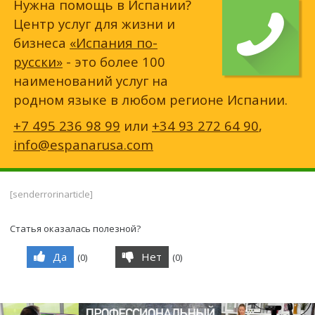
Нужна помощь в Испании?
Центр услуг для жизни и
бизнеса
«Испания по-
русски»
- это более 100
наименований услуг на
родном языке в любом регионе Испании.
+7 495 236 98 99
или
+34 93 272 64 90
,
info@espanarusa.com
[senderrorinarticle]
Статья оказалась полезной?
Да
Нет
(
0
)
(
0
)