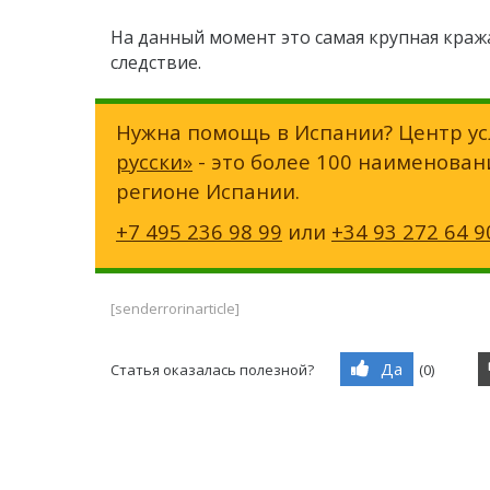
На данный момент это самая крупная кража
следствие.
Нужна помощь в Испании? Центр ус
русски»
- это более 100 наименован
регионе Испании.
+7 495 236 98 99
или
+34 93 272 64 9
[senderrorinarticle]
Да
Статья оказалась полезной?
(
0
)