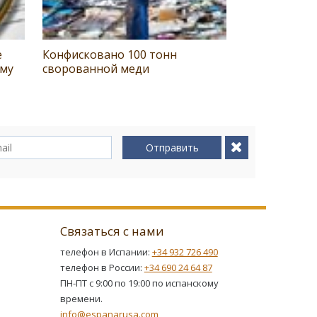
е
Конфисковано 100 тонн
ему
сворованной меди
Отправить
Связаться с нами
телефон в Испании:
+34 932 726 490
телефон в России:
+34 690 24 64 87
ПН-ПТ с 9:00 по 19:00 по испанскому
времени.
info@espanarusa.com