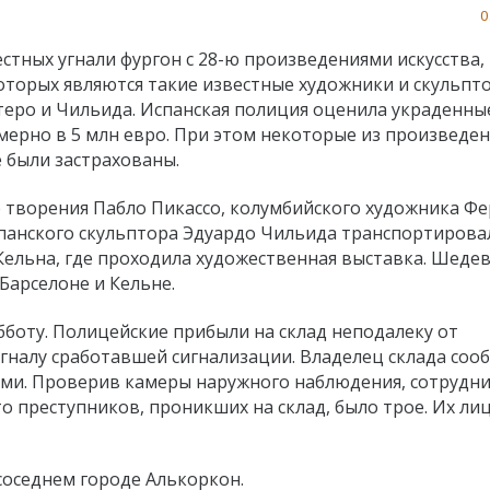
0
стных угнали фургон с 28-ю произведениями искусства,
оторых являются такие известные художники и скульпт
теро и Чильида. Испанская полиция оценила украденны
мерно в 5 млн евро. При этом некоторые из произведе
е были застрахованы.
 творения Пабло Пикассо, колумбийского художника Ф
спанского скульптора Эдуардо Чильида транспортирова
Кельна, где проходила художественная выставка. Шеде
Барселоне и Кельне.
боту. Полицейские прибыли на склад неподалеку от
игналу сработавшей сигнализации. Владелец склада соо
ями. Проверив камеры наружного наблюдения, сотрудн
 преступников, проникших на склад, было трое. Их ли
соседнем городе Алькоркон.