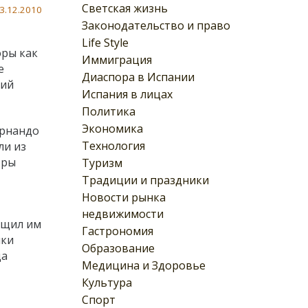
Светская жизнь
3.12.2010
Законодательство и право
Life Style
оры как
Иммиграция
е
Диаспора в Испании
ний
Испания в лицах
Политика
Экономика
ернандо
Технология
ли из
вры
Туризм
Традиции и праздники
Новости рынка
недвижимости
бщил им
Гастрономия
ики
Образование
ца
Медицина и Здоровье
Культура
Спорт