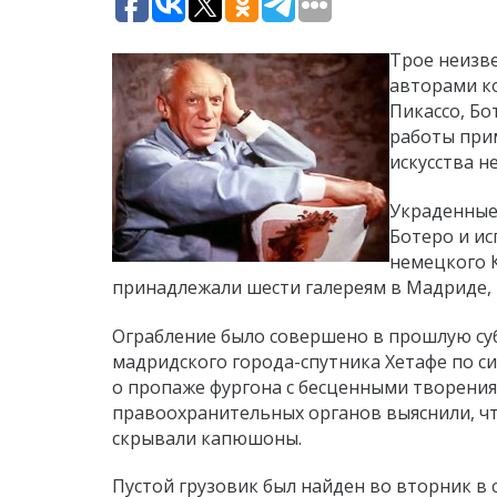
Трое неизве
авторами к
Пикассо, Бо
работы при
искусства н
Украденные
Ботеро и и
немецкого 
принадлежали шести галереям в Мадриде, 
Ограбление было совершено в прошлую суб
мадридского города-спутника Хетафе по с
о пропаже фургона с бесценными творени
правоохранительных органов выяснили, что
скрывали капюшоны.
Пустой грузовик был найден во вторник в 