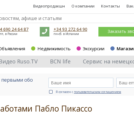
Видеопродакшн
О компании
Контакты
Вак
4 690 24 64 87
+34 93 272 64 90
Заказать зв
пт, в России
пн-сб. в Испании
Объявления
Недвижимость
Экскурсии
Магази
Видео Ruso.TV
BCN life
Сервис на немецк
е первыми обо
Я согласен с
пользовательским соглашением
 работами Пабло Пикассо