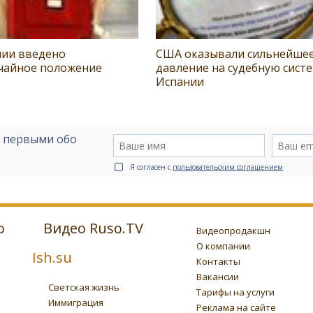
нии введено
США оказывали сильнейше
чайное положение
давление на судебную сист
Испании
е первыми обо
Я согласен с
пользовательским соглашением
о
Видео Ruso.TV
Видеопродакшн
О компании
Ish.su
Контакты
Вакансии
Светская жизнь
Тарифы на услуги
Иммиграция
Реклама на сайте