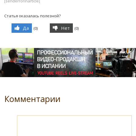
[senderrorinarticle]
Статья оказалась полезной?
Да
Нет
(
0
)
(
0
)
Комментарии