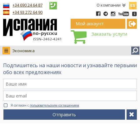
Españ
+34 690 24 64 87
О компании
+34 93 272 64 90
Мой аккаунт
Заказать услуги
ISSN–2462-4241
Экономика
Новости
Подпишитесь на наши новости и узнавайте первыми
Интервью
обо всех предложениях
Фото
Видео Ruso.TV
BCN life
Я согласен с
пользовательским соглашением
Сервис на немецком
Отправить