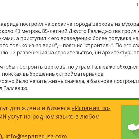
1
адрида построил на окраине города церковь из мусора
около 40 метров. 85-летний Джусто Галледжо построил 
ками, а приступил к его возведению более полувека на
 это только из-за веры", - пояснил "строитель". По его сл
было ни разрешения на строительство, ни архитектурно
, чтобы построить церковь, по утрам Галледжо обходил
в поисках выброшенных стройматериалов.
можно было начать жизнь сначала, я бы снова построил 
л Галледжо.
луг для жизни и бизнеса
«Испания по-
ий услуг на родном языке в любом
0
,
info@espanarusa.com