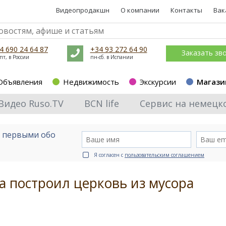
Видеопродакшн
О компании
Контакты
Вак
4 690 24 64 87
+34 93 272 64 90
Заказать зв
пт, в России
пн-сб. в Испании
Объявления
Недвижимость
Экскурсии
Магази
Видео Ruso.TV
BCN life
Сервис на немецк
е первыми обо
Я согласен с
пользовательским соглашением
 построил церковь из мусора