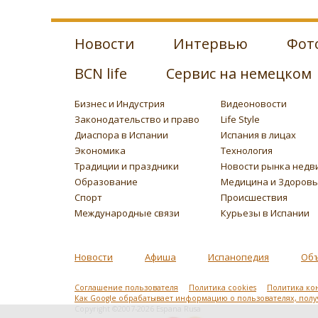
Новости
Интервью
Фот
BCN life
Сервис на немецком
Бизнес и Индустрия
Видеоновости
Законодательство и право
Life Style
Диаспора в Испании
Испания в лицах
Экономика
Технология
Традиции и праздники
Новости рынка недв
Образование
Медицина и Здоров
Спорт
Происшествия
Международные связи
Курьезы в Испании
Новости
Афиша
Испанопедия
Об
Соглашение пользователя
Политика cookies
Политика ко
Как Google обрабатывает информацию о пользователях, пол
Copyright ©2007-2026 Espana Rusa