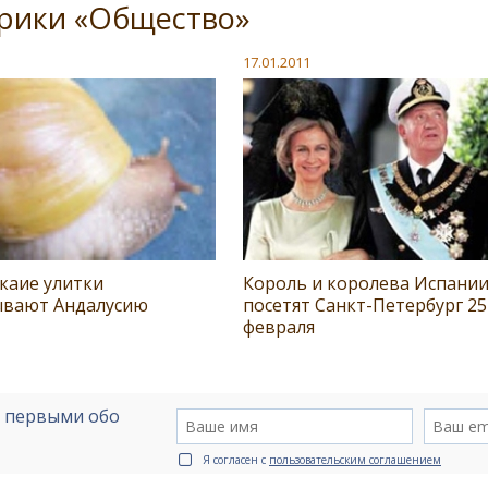
брики «Общество»
17.01.2011
каие улитки
Король и королева Испани
ывают Андалуcию
посетят Санкт-Петербург 25
февраля
е первыми обо
Я согласен с
пользовательским соглашением