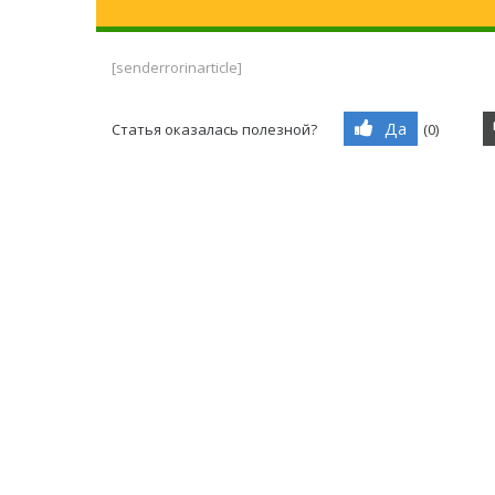
[senderrorinarticle]
Да
Статья оказалась полезной?
(
0
)