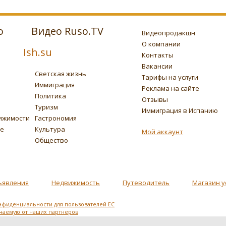
о
Видео Ruso.TV
Видеопродакшн
О компании
Ish.su
Контакты
Вакансии
Светская жизнь
Тарифы на услуги
Иммиграция
Реклама на сайте
Политика
Отзывы
Туризм
Иммиграция в Испанию
ижимости
Гастрономия
ье
Культура
Мой аккаунт
Общество
ъявления
Недвижимость
Путеводитель
Магазин у
нфиденциальности для пользователей ЕС
учаемую от наших партнеров