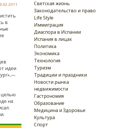
Светская жизнь
0.02.2011
Законодательство и право
чистить
Life Style
сь в
Иммиграция
чные
Диаспора в Испании
ее
Испания в лицах
Политика
Экономика
Технология
дев
Туризм
от идеи
Традиции и праздники
бург»,—
Новости рынка
недвижимости
в целью
Гастрономия
оде на
Образование
сал:
Медицина и Здоровье
и.
Культура
Спорт