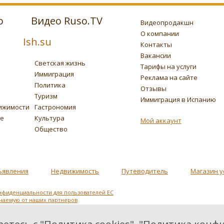
о
Видео Ruso.TV
Видеопродакшн
О компании
Ish.su
Контакты
Вакансии
Светская жизнь
Тарифы на услуги
Иммиграция
Реклама на сайте
Политика
Отзывы
Туризм
Иммиграция в Испанию
ижимости
Гастрономия
ье
Культура
Мой аккаунт
Общество
ъявления
Недвижимость
Путеводитель
Магазин у
нфиденциальности для пользователей ЕС
учаемую от наших партнеров