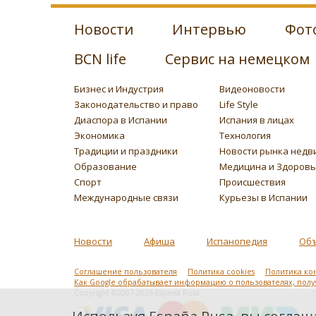
Новости
Интервью
Фот
BCN life
Сервис на немецком
Бизнес и Индустрия
Видеоновости
Законодательство и право
Life Style
Диаспора в Испании
Испания в лицах
Экономика
Технология
Традиции и праздники
Новости рынка недв
Образование
Медицина и Здоров
Спорт
Происшествия
Международные связи
Курьезы в Испании
Новости
Афиша
Испанопедия
Об
Соглашение пользователя
Политика cookies
Политика ко
Как Google обрабатывает информацию о пользователях, пол
Copyright ©2007-2026 Espana Rusa