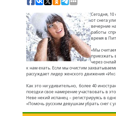
Сегодня, 10
от снега ул
вечерние н
работы спр
время в Пит
«Мы считае
приезжать 
через онла
к нам ехать. Если мы очистим захватываем
рассуждает лидер женского движения «Икс-
Как это ни удивительно, более 40 иностра
поездки свое намерение участвовать в это
Неве некий испанец – регистрируясь в одно
«Помочь русским девушкам убрать снег с у