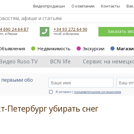
Видеопродакшн
О компании
Контакты
Вак
4 690 24 64 87
+34 93 272 64 90
Заказать зв
пт, в России
пн-сб. в Испании
Объявления
Недвижимость
Экскурсии
Магази
Видео Ruso.TV
BCN life
Сервис на немецк
е первыми обо
Я согласен с
пользовательским соглашением
т-Петербург убирать снег