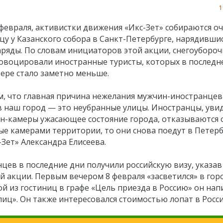
1
 февраля, активистки движения «Икс-Зет» собираются о
ицу у Казанского собора в Санкт-Петербурге, нарядивши
аряды. По словам инициаторов этой акции, снегоуборо
овоцировали иностранные туристы, которых в последн
ере стало заметно меньше.
м, что главная причина нежелания мужчин-иностранцев
в наш город — это неубранные улицы. Иностранцы, уви
йн-камеры ужасающее состояние города, отказываются 
ые камерами территории, то они снова поедут в Петер
Зет» Александра Елисеева.
нцев в последние дни получили российскую визу, указа
й акции. Первым вечером 8 февраля «засветился» в гор
й из гостиниц в графе «Цель приезда в Россию» он напи
лиц». Он также интересовался стоимостью лопат в Росси