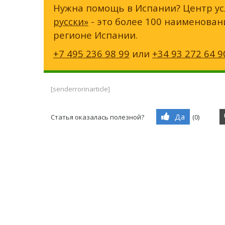
Нужна помощь в Испании? Центр ус
русски»
- это более 100 наименован
регионе Испании.
+7 495 236 98 99
или
+34 93 272 64 9
[senderrorinarticle]
Да
Статья оказалась полезной?
(
0
)