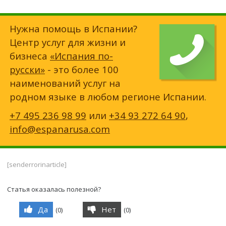
Нужна помощь в Испании?
Центр услуг для жизни и
бизнеса
«Испания по-
русски»
- это более 100
наименований услуг на
родном языке в любом регионе Испании.
+7 495 236 98 99
или
+34 93 272 64 90
,
info@espanarusa.com
[senderrorinarticle]
Статья оказалась полезной?
Да
Нет
(
0
)
(
0
)