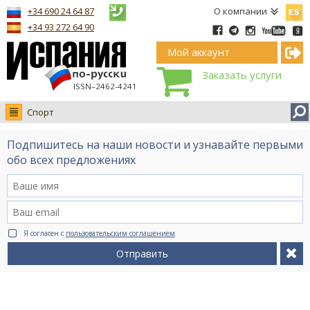
Españ
+34 690 24 64 87
О компании
+34 93 272 64 90
Мой аккаунт
Заказать услуги
ISSN–2462-4241
Спорт
Новости
Подпишитесь на наши новости и узнавайте первыми
Интервью
обо всех предложениях
Фото
Видео Ruso.TV
BCN life
Я согласен с
пользовательским соглашением
Сервис на немецком
Отправить