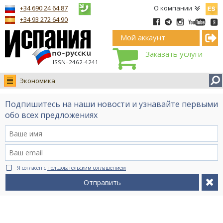
Españ
+34 690 24 64 87
О компании
+34 93 272 64 90
Мой аккаунт
Заказать услуги
ISSN–2462-4241
Экономика
Новости
Подпишитесь на наши новости и узнавайте первыми
Интервью
обо всех предложениях
Фото
Видео Ruso.TV
BCN life
Я согласен с
пользовательским соглашением
Сервис на немецком
Отправить