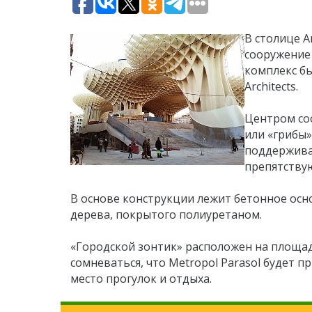
В столице А
сооружение 
комплекс бы
Architects.
Центром со
или «грибы»
поддержива
препятству
В основе конструкции лежит бетонное осн
дерева, покрытого полиуретаном.
«Городской зонтик» расположен на площад
сомневаться, что Metropol Parasol будет 
место прогулок и отдыха.