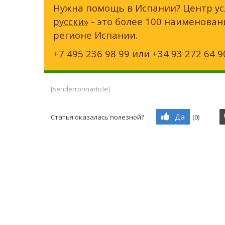
Нужна помощь в Испании? Центр ус
русски»
- это более 100 наименован
регионе Испании.
+7 495 236 98 99
или
+34 93 272 64 9
[senderrorinarticle]
Да
Статья оказалась полезной?
(
0
)