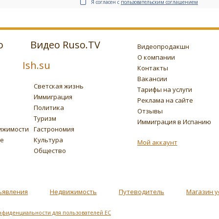
Я согласен с
пользовательским соглашением
о
Видео Ruso.TV
Видеопродакшн
О компании
Ish.su
Контакты
Вакансии
Светская жизнь
Тарифы на услуги
Иммиграция
Реклама на сайте
Политика
Отзывы
Туризм
Иммиграция в Испанию
ижимости
Гастрономия
ье
Культура
Мой аккаунт
Общество
ъявления
Недвижимость
Путеводитель
Магазин у
нфиденциальности для пользователей ЕС