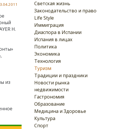
Светская жизнь
3.04.2011
Законодательство и право
ое
Life Style
урный
Иммиграция
AYER H.
Диаспора в Испании
Испания в лицах
Политика
зонты»
Экономика
ю,
Технология
Туризм
Традиции и праздники
ны из
Новости рынка
недвижимости
Гастрономия
Образование
менное
Медицина и Здоровье
Культура
Спорт