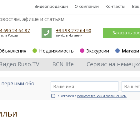
Видеопродакшн
О компании
Контакты
Вак
4 690 24 64 87
+34 93 272 64 90
Заказать зв
пт, в России
пн-сб. в Испании
Объявления
Недвижимость
Экскурсии
Магази
Видео Ruso.TV
BCN life
Сервис на немецк
е первыми обо
Я согласен с
пользовательским соглашением
ильи