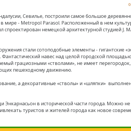
0
ндалусии, Севилье, построили самое большое деревянн
в мире - Metropol Parasol. Расположенный в нем культ
л спроектирован немецкой архитектурной студией J. M
оружения стали сотоподобные элементы - гигантские «
. Фантастический навес над целой городской площадь
емый грациозными «стволами», не имеет перегородок,
ющих пешеходному движению.
ование, а декоративные «стволы» и «шляпки» выполне
и Энкарнасьон в исторической части города. Можно не
привлекать туристов и жителей города как новое совре