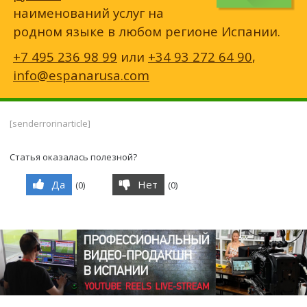
наименований услуг на
родном языке в любом регионе Испании.
+7 495 236 98 99
или
+34 93 272 64 90
,
info@espanarusa.com
[senderrorinarticle]
Статья оказалась полезной?
Да
Нет
(
0
)
(
0
)