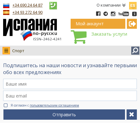
Españ
+34 690 24 64 87
О компании
+34 93 272 64 90
Мой аккаунт
Заказать услуги
ISSN–2462-4241
Спорт
Новости
Подпишитесь на наши новости и узнавайте первыми
Интервью
обо всех предложениях
Фото
Видео Ruso.TV
BCN life
Я согласен с
пользовательским соглашением
Сервис на немецком
Отправить