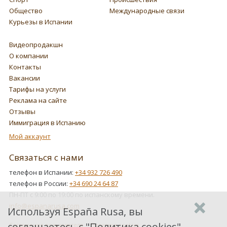
Общество
Международные связи
Курьезы в Испании
Видеопродакшн
О компании
Контакты
Вакансии
Тарифы на услуги
Реклама на сайте
Отзывы
Иммиграция в Испанию
Мой аккаунт
Связаться с нами
телефон в Испании:
+34 932 726 490
телефон в России:
+34 690 24 64 87
ПН-ПТ с 9:00 по 19:00 по испанскому времени.
info@espanarusa.com
Используя España Rusa, вы
соглашаетесь с "
Политика cookies
",
Соглашение пользователя
Политика cookies