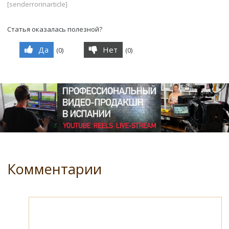
[senderrorinarticle]
Статья оказалась полезной?
Да
Нет
(
0
)
(
0
)
Комментарии