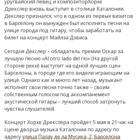
уругвайский певец и композитор
Хорхе
Дрекслер вновь выступит в столице Каталонии.
Декслер признался, что в одном из первых визитов
в Барселону он вынужден был исполнять песни на
улице города под гитару, чтобы заработать на
билет на концерт Майлза Дэвиса.
Сегодня Декслер – обладатель премии Оскар за
лучшую песню «Al otro lado del río» (На другой
стороне реки) выступит на одной лучших сцен
Барселоны, в городе где его видели играющим на
улице. Однако как и много лет назад, музыкант
исполнит свои песни точно также – своим
собственным голосом под аккомпанемент
акустической гитары – лучший способ затронуть
чувства слушателей.
Концерт Хорхе Дрекслера пройдет 5 мая в 21 час на
сцене дворца музыка Каталонии по адресу по
адресу
улица Палау де ла Мусика, 2, Барселона
.