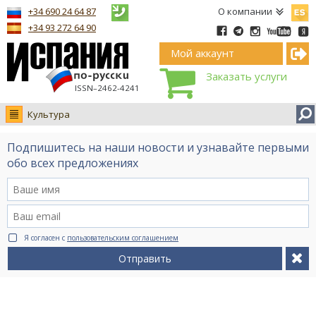
Españ
+34 690 24 64 87
О компании
+34 93 272 64 90
Мой аккаунт
Заказать услуги
ISSN–2462-4241
Культура
Новости
Подпишитесь на наши новости и узнавайте первыми
Интервью
обо всех предложениях
Фото
Видео Ruso.TV
BCN life
Я согласен с
пользовательским соглашением
Сервис на немецком
Отправить