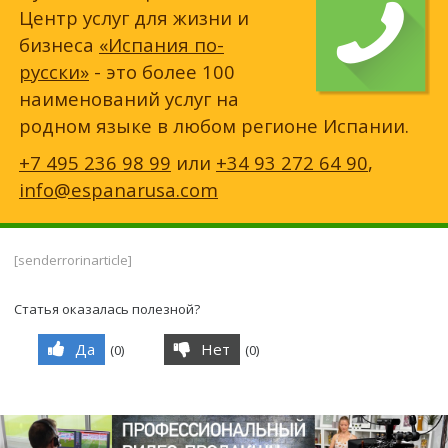
Центр услуг для жизни и
бизнеса
«Испания по-
русски»
- это более 100
наименований услуг на
родном языке в любом регионе Испании.
+7 495 236 98 99
или
+34 93 272 64 90
,
info@espanarusa.com
[senderrorinarticle]
Статья оказалась полезной?
Да
Нет
(
0
)
(
0
)