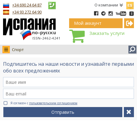
Españ
+34 690 24 64 87
О компании
+34 93 272 64 90
Мой аккаунт
Заказать услуги
ISSN–2462-4241
Спорт
Новости
Подпишитесь на наши новости и узнавайте первыми
Интервью
обо всех предложениях
Фото
Видео Ruso.TV
BCN life
Я согласен с
пользовательским соглашением
Сервис на немецком
Отправить