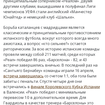
принципиальным соперником «Реалом». Двумя
другими клубами, вышедшими в полуфинал Лиги
чемпионов УЕФА стали английский «Манчестер
Юнайтед» и немецкий клуб «Шальке».
Борьба каталанцев с мадридцами является
классическим и принципиальным противостоянием
испанского футбола, вокруг которого всегда много
ажиотажа, а вопрос «кто сильнее?» остается
риторическим. За всю историю испанские команды
провели между собой 211 матчей, среди которых
«Реал» победил 86 раз, «Барселона» - 82, и 43
встречи завершились вничью. В последний раз на
«Сантьяго Бернабеу» команды играли 16 апреля,
встреча завершилась
со счетом 1:1, оба гола были
забиты с пенальти. Спустя четыре дня они
встречались в
финале Королевского Кубка Испании
в Валенсии. «Реал» победил с минимальным
перевесом 1:0 в дополнительное время. Для
Гвардиолы в качестве тренера «Барселоны» это