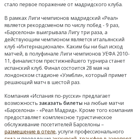
стало первое поражение от мадридского клуба.
В рамках Лиги чемпионов мадридский «Реал»
является рекордсменом по числу побед - 9 раз,
«Барселона» выигрывала Лигу три раза, а
действующим чемпионом является итальянский
клуб «Интернационале». Каким бы ни был исход
матчей, в полуфинале Лиги чемпионов УЕФА 2010-
11, финалистом престижнейшего турнира станет
испанский клуб. Финал состоится 28 мая на
лондонском стадионе «Уэмбли», который примет
решающий матч в шестой раз.
Компания «Испания по-русски» предлагает
возможность
заказать билеты
на любые матчи
«Барселона» - «Реал Мадрид». Кроме того компания
предоставляет комплексное туристическое
обслуживание посетителей Барселоны –
размещение в отеле
, услуги профессионального
гида
и проведение
экскурсий
,
трансфер в аэропорт
,