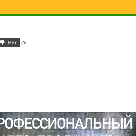
Нет
(
0
)