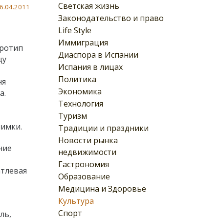
Светская жизнь
6.04.2011
Законодательство и право
Life Style
Иммиграция
рротип
Диаспора в Испании
цу
Испания в лицах
Политика
ня
Экономика
а.
Технология
Туризм
нимки.
Традиции и праздники
Новости рынка
ние
недвижимости
Гастрономия
атлевая
Образование
Медицина и Здоровье
Культура
Спорт
ль,