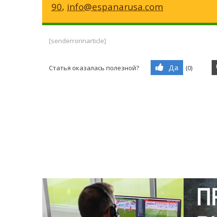
90
,
info@espanarusa.com
[senderrorinarticle]
Да
Статья оказалась полезной?
(
0
)