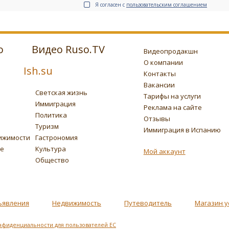
Я согласен с
пользовательским соглашением
о
Видео Ruso.TV
Видеопродакшн
О компании
Ish.su
Контакты
Вакансии
Светская жизнь
Тарифы на услуги
Иммиграция
Реклама на сайте
Политика
Отзывы
Туризм
Иммиграция в Испанию
ижимости
Гастрономия
ье
Культура
Мой аккаунт
Общество
ъявления
Недвижимость
Путеводитель
Магазин у
нфиденциальности для пользователей ЕС