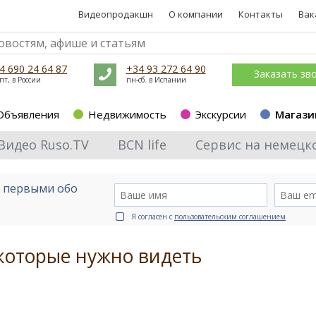
Видеопродакшн
О компании
Контакты
Вак
4 690 24 64 87
+34 93 272 64 90
Заказать зв
пт, в России
пн-сб. в Испании
Объявления
Недвижимость
Экскурсии
Магази
Видео Ruso.TV
BCN life
Сервис на немецк
е первыми обо
Я согласен с
пользовательским соглашением
которые нужно видеть