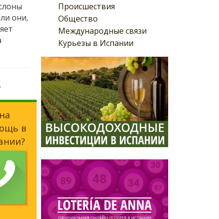
Происшествия
слоны
ли они,
Общество
ляет
Международные связи
а
Курьезы в Испании
д
на
ощь в
ании?