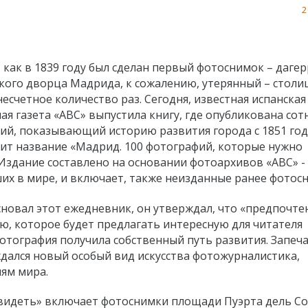
2
, как в 1839 году был сделан первый фотоснимок – даге
кого дворца Мадрида, к сожалению, утерянный – столи
есчетное количество раз. Сегодня, известная испанская
я газета «ABC» выпустила книгу, где опубликована сот
ий, показывающий историю развития города с 1851 год
сит название «Мадрид. 100 фотографий, которые нужно
 Издание составлено на основании фотоархивов «ABC» -
их в мире, и включает, также неизданные ранее фотос
основал этот ежедневник, он утверждал, что «предпочте
ю, которое будет предлагать интересную для читателя
отография получила собственный путь развития. Запеч
ался новый особый вид искусства фотожурналистика,
ям мира.
видеть» включает фотоснимки площади Пуэрта дель Со