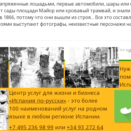
запряженные лошадьми, первые автомобили, шары или 
ят сады площади Майор или кровавый трамвай, и знали 
в 1866, потому что они вышли из строя… Все это состав
роями выступают фотографы, неизвестные персонажи н
>> ч
Нуж
пом
Исп
Центр услуг для жизни и бизнеса
«Испания по-русски»
- это более
100 наименований услуг на родном
языке в любом регионе Испании.
+7 495 236 98 99
или
+34 93 272 64