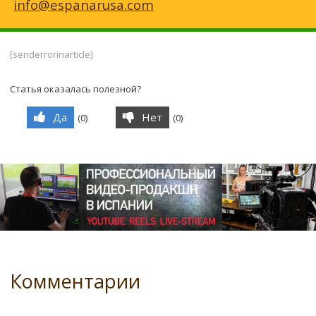
info@espanarusa.com
[senderrorinarticle]
Статья оказалась полезной?
Да
Нет
(
0
)
(
0
)
Комментарии