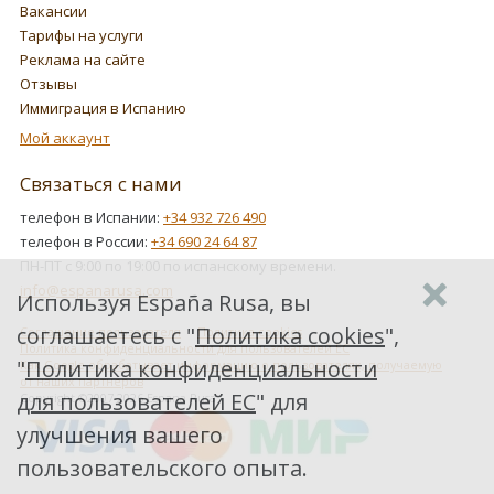
Вакансии
Тарифы на услуги
Реклама на сайте
Отзывы
Иммиграция в Испанию
Мой аккаунт
Связаться с нами
телефон в Испании:
+34 932 726 490
телефон в России:
+34 690 24 64 87
ПН-ПТ с 9:00 по 19:00 по испанскому времени.
info@espanarusa.com
Используя España Rusa, вы
соглашаетесь с "
Политика cookies
",
Соглашение пользователя
Политика cookies
Политика конфиденциальности для пользователей ЕС
"
Политика конфиденциальности
Как Google обрабатывает информацию о пользователях, получаемую
от наших партнеров
для пользователей ЕС
" для
Copyright ©2007-2026 Espana Rusa
улучшения вашего
пользовательского опыта.