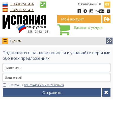
Españ
+34 690 24 64 87
О компании
+34 93 272 64 90
Мой аккаунт
Заказать услуги
ISSN–2462-4241
Туризм
Новости
Подпишитесь на наши новости и узнавайте первыми
Интервью
обо всех предложениях
Фото
Видео Ruso.TV
BCN life
Я согласен с
пользовательским соглашением
Сервис на немецком
Отправить