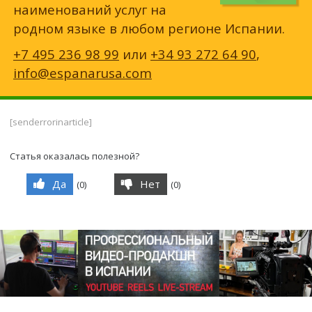
наименований услуг на
родном языке в любом регионе Испании.
+7 495 236 98 99
или
+34 93 272 64 90
,
info@espanarusa.com
[senderrorinarticle]
Статья оказалась полезной?
Да
Нет
(
0
)
(
0
)