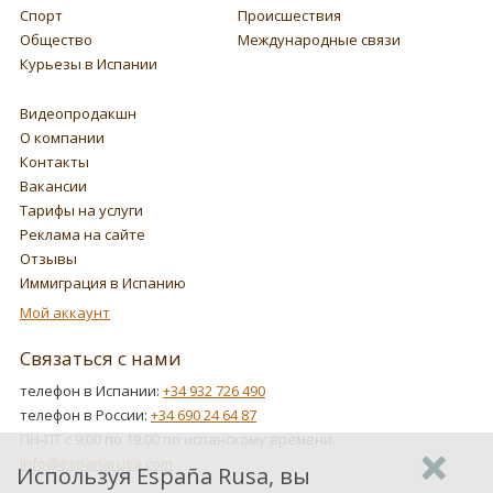
Спорт
Происшествия
Общество
Международные связи
Курьезы в Испании
Видеопродакшн
О компании
Контакты
Вакансии
Тарифы на услуги
Реклама на сайте
Отзывы
Иммиграция в Испанию
Мой аккаунт
Связаться с нами
телефон в Испании:
+34 932 726 490
телефон в России:
+34 690 24 64 87
ПН-ПТ с 9:00 по 19:00 по испанскому времени.
info@espanarusa.com
Используя España Rusa, вы