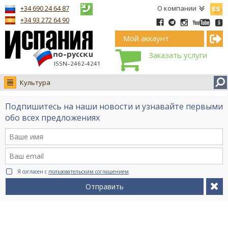
Españ
+34 690 24 64 87
О компании
+34 93 272 64 90
Мой аккаунт
Заказать услуги
ISSN–2462-4241
Культура
Новости
Подпишитесь на наши новости и узнавайте первыми
Интервью
обо всех предложениях
Фото
Видео Ruso.TV
BCN life
Я согласен с
пользовательским соглашением
Сервис на немецком
Отправить