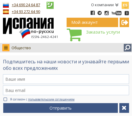
Españ
+34 690 24 64 87
О компании
+34 93 272 64 90
Мой аккаунт
Заказать услуги
ISSN–2462-4241
Общество
Новости
Подпишитесь на наши новости и узнавайте первыми
Интервью
обо всех предложениях
Фото
Видео Ruso.TV
BCN life
Я согласен с
пользовательским соглашением
Сервис на немецком
Отправить