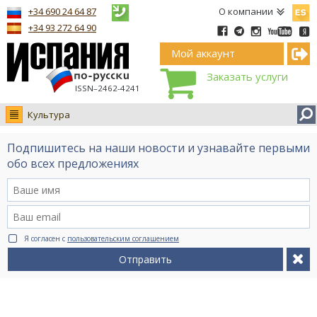
Españ
+34 690 24 64 87
О компании
+34 93 272 64 90
Мой аккаунт
Заказать услуги
ISSN–2462-4241
Культура
Новости
Подпишитесь на наши новости и узнавайте первыми
Интервью
обо всех предложениях
Фото
Видео Ruso.TV
BCN life
Я согласен с
пользовательским соглашением
Сервис на немецком
Отправить