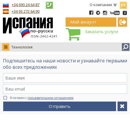
Españ
+34 690 24 64 87
О компании
+34 93 272 64 90
Мой аккаунт
Заказать услуги
ISSN–2462-4241
Технология
Новости
Подпишитесь на наши новости и узнавайте первыми
Интервью
обо всех предложениях
Фото
Видео Ruso.TV
BCN life
Я согласен с
пользовательским соглашением
Сервис на немецком
Отправить