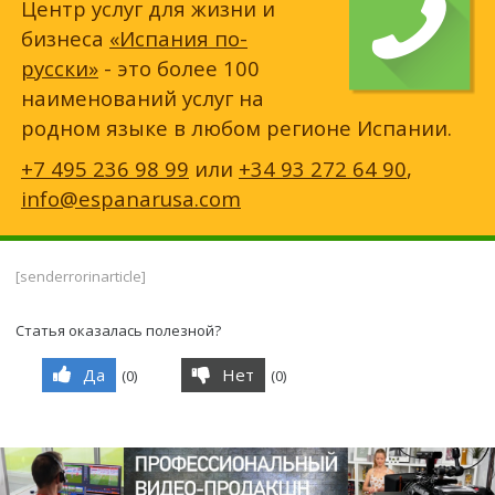
Центр услуг для жизни и
бизнеса
«Испания по-
русски»
- это более 100
наименований услуг на
родном языке в любом регионе Испании.
+7 495 236 98 99
или
+34 93 272 64 90
,
info@espanarusa.com
[senderrorinarticle]
Статья оказалась полезной?
Да
Нет
(
0
)
(
0
)