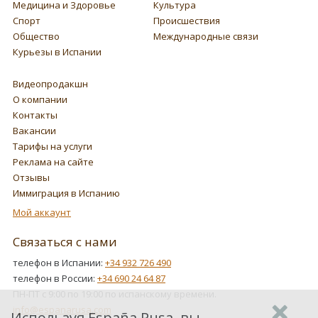
Медицина и Здоровье
Культура
Спорт
Происшествия
Общество
Международные связи
Курьезы в Испании
Видеопродакшн
О компании
Контакты
Вакансии
Тарифы на услуги
Реклама на сайте
Отзывы
Иммиграция в Испанию
Мой аккаунт
Связаться с нами
телефон в Испании:
+34 932 726 490
телефон в России:
+34 690 24 64 87
ПН-ПТ с 9:00 по 19:00 по испанскому времени.
info@espanarusa.com
Используя España Rusa, вы