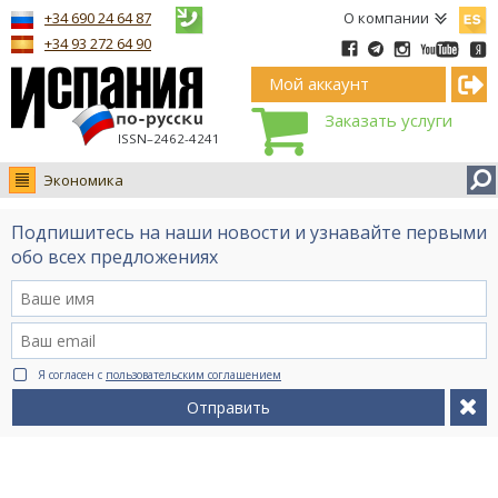
Españ
+34 690 24 64 87
О компании
+34 93 272 64 90
Мой аккаунт
Заказать услуги
ISSN–2462-4241
Экономика
Новости
Подпишитесь на наши новости и узнавайте первыми
Интервью
обо всех предложениях
Фото
Видео Ruso.TV
BCN life
Я согласен с
пользовательским соглашением
Сервис на немецком
Отправить