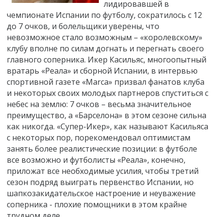
лидировавшей в
чемпионате Испании по футболу, сократилось с 12
до 7 очков, и болельщики уверены, что
невозможное стало возможным – «королевскому»
клубу вполне по силам догнать и перегнать своего
главного соперника. Икер Касильяс, многоопытный
вратарь «Реала» и сборной Испании, в интервью
спортивной газете «Marca» призвал фанатов клуба
и некоторых своих молодых партнеров спуститься с
небес на землю: 7 очков – весьма значительное
преимущество, а «Барселона» в этом сезоне сильна
как никогда. «Супер-Икер», как называют Касильяса
с некоторых пор, порекомендовал оптимистам
занять более реалистические позиции: в футболе
все возможно и футболисты «Реала», конечно,
приложат все необходимые усилия, чтобы третий
сезон подряд выиграть первенство Испании, но
шапкозакидательское настроение и неуважение
соперника - плохие помощники в этом крайне
трудном деле.