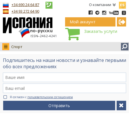
Españ
+34 690 24 64 87
О компании
+34 93 272 64 90
Мой аккаунт
Заказать услуги
ISSN–2462-4241
Спорт
Новости
Подпишитесь на наши новости и узнавайте первыми
Интервью
обо всех предложениях
Фото
Видео Ruso.TV
BCN life
Я согласен с
пользовательским соглашением
Сервис на немецком
Отправить