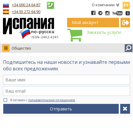
Españ
+34 690 24 64 87
О компании
+34 93 272 64 90
Мой аккаунт
Заказать услуги
ISSN–2462-4241
Общество
Новости
Подпишитесь на наши новости и узнавайте первыми
Интервью
обо всех предложениях
Фото
Видео Ruso.TV
BCN life
Я согласен с
пользовательским соглашением
Сервис на немецком
Отправить