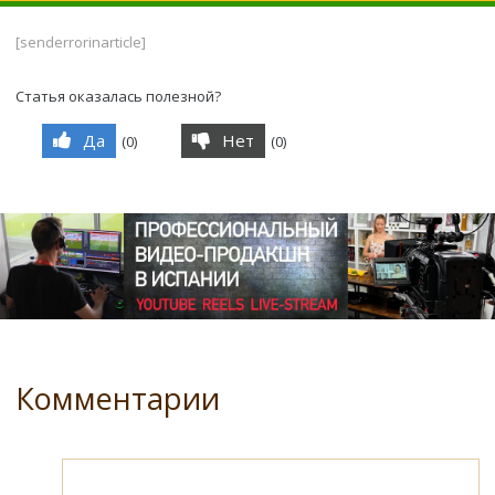
[senderrorinarticle]
Статья оказалась полезной?
Да
Нет
(
0
)
(
0
)
Комментарии