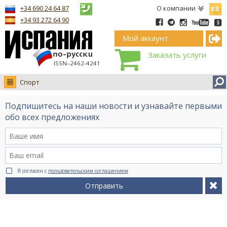
Españ
+34 690 24 64 87
О компании
+34 93 272 64 90
Мой аккаунт
Заказать услуги
ISSN–2462-4241
Спорт
Новости
Подпишитесь на наши новости и узнавайте первыми
Интервью
обо всех предложениях
Фото
Видео Ruso.TV
BCN life
Я согласен с
пользовательским соглашением
Сервис на немецком
Отправить