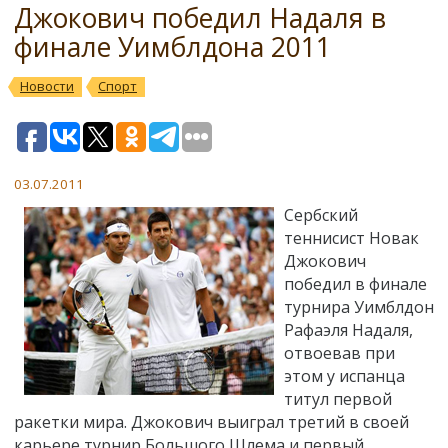
Джокович победил Надаля в
финале Уимблдона 2011
Новости
Спорт
03.07.2011
Сербский
теннисист Новак
Джокович
победил в финале
турнира Уимблдон
Рафаэля Надаля,
отвоевав при
этом у испанца
титул первой
ракетки мира. Джокович выиграл третий в своей
карьере турнир Большого Шлема и первый