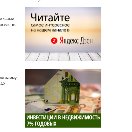
нальные
рселоне.
рограмму,
 до