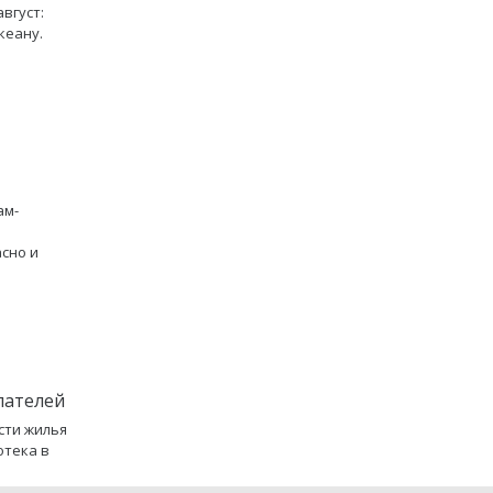
вгуст:
кеану.
ам-
асно и
пателей
сти жилья
отека в