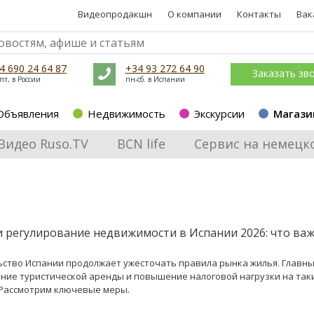
Видеопродакшн
О компании
Контакты
Вак
4 690 24 64 87
+34 93 272 64 90
Заказать зв
пт, в России
пн-сб. в Испании
Объявления
Недвижимость
Экскурсии
Магази
Видео Ruso.TV
BCN life
Сервис на немецк
и регулирование недвижимости в Испании 2026: что ва
ство Испании продолжает ужесточать правила рынка жилья. Главны
ение туристической аренды и повышение налоговой нагрузки на так
Рассмотрим ключевые меры.