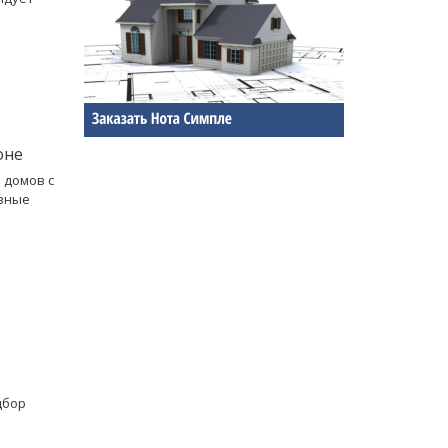
оне
 домов с
ивные
дбор