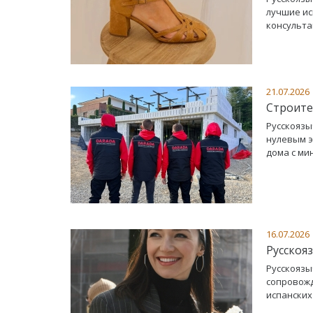
лучшие ис
консульта
21.07.2026
Строите
Русскоязы
нулевым 
дома с ми
16.07.2026
Русскоя
Русскоязы
сопровожд
испанских