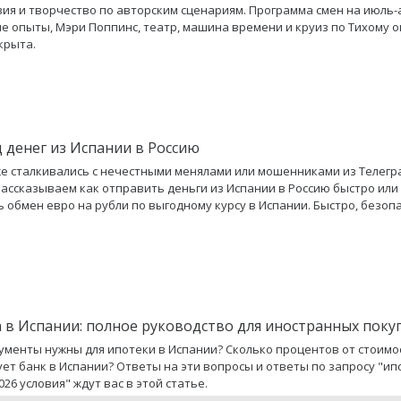
ия и творчество по авторским сценариям. Программа смен на июль-а
е опыты, Мэри Поппинс, театр, машина времени и круиз по Тихому о
крыта.
 денег из Испании в Россию
же сталкивались с нечестными менялами или мошенниками из Телегр
рассказываем как отправить деньги из Испании в Россию быстро или
 обмен евро на рубли по выгодному курсу в Испании. Быстро, безоп
 в Испании: полное руководство для иностранных поку
ументы нужны для ипотеки в Испании? Сколько процентов от стоимо
ет банк в Испании? Ответы на эти вопросы и ответы по запросу "ип
026 условия" ждут вас в этой статье.