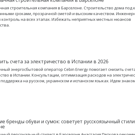
чная строительная компания в Барселоне. Строительство дома под 
нными сроками, прозрачной сметой и высоким качеством. Инженер
 контроль на всех этапах. Избежать неприятных местных нюансов
ства.
ить счета за электричество в Испании в 2026
чный энергосбытовой оператор Cebin Energy помогает снизить счета
ство в Испании. Консультации, оптимизация расходов на электричес
 поддержка на русском, украинском и испанском языках. Идем знаком
ие бренды обуви и сумок: советует русскоязычный стили
не
чный персональный стилист в Барселоне Анастасия Петкова рекоме