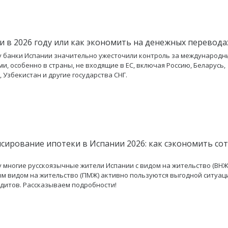
и в 2026 году или как экономить на денежных перевода
ду банки Испании значительно ужесточили контроль за международ
и, особенно в страны, не входящие в ЕС, включая Россию, Беларусь,
, Узбекистан и другие государства СНГ.
сирование ипотеки в Испании 2026: как сэкономить со
ду многие русскоязычные жители Испании с видом на жительство (ВНЖ
м видом на жительство (ПМЖ) активно пользуются выгодной ситуац
дитов. Рассказываем подробности!