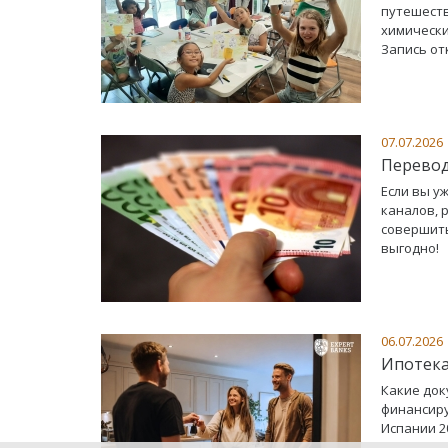
путешеств
химически
Запись от
07.07.2026
Перевод
Если вы у
каналов, 
совершить
выгодно!
06.07.2026
Ипотека
Какие док
финансиру
Испании 2