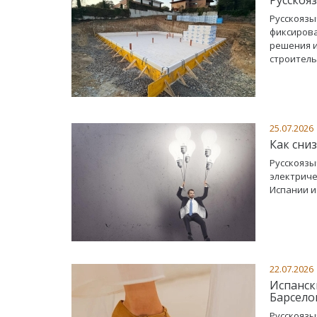
Русскоязы
фиксирова
решения и
строитель
25.07.2026
Как сниз
Русскоязы
электриче
Испании и
22.07.2026
Испанск
Барсело
Русскоязы