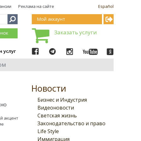
ансии
Реклама на сайте
Español
Мой аккаунт
Заказать услуги
онок
н услуг
ом
Новости
Бизнес и Индустрия
жно
Видеоновости
Светская жизнь
й акцент
Законодательство и право
ие
Life Style
Иммиграция