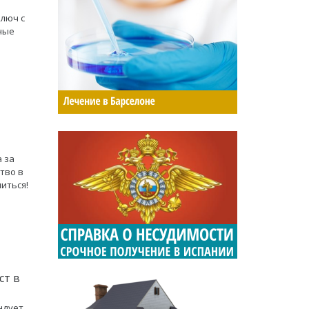
ключ с
ные
 за
тво в
иться!
ст в
ндует