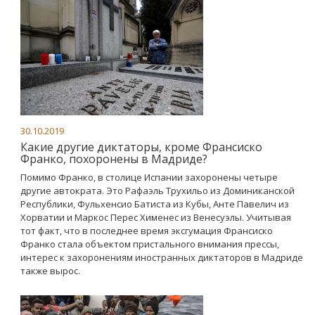
30.10.2019
Какие другие диктаторы, кроме Франсиско
Франко, похоронены в Мадриде?
Помимо Франко, в столице Испании захоронены четыре
другие автократа. Это Рафаэль Трухильо из Доминиканской
Республики, Фульхенсио Батиста из Кубы, Анте Павелич из
Хорватии и Маркос Перес Хименес из Венесуэлы. Учитывая
тот факт, что в последнее время эксгумация Франсиско
Франко стала объектом пристального внимания прессы,
интерес к захоронениям иностранных диктаторов в Мадриде
также вырос.