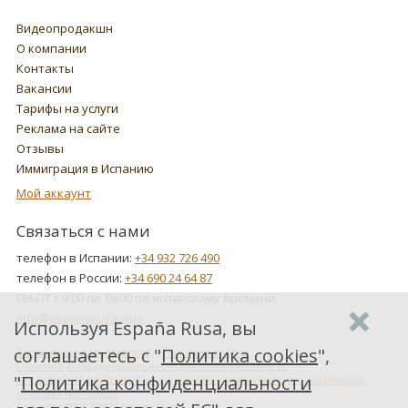
Видеопродакшн
О компании
Контакты
Вакансии
Тарифы на услуги
Реклама на сайте
Отзывы
Иммиграция в Испанию
Мой аккаунт
Связаться с нами
телефон в Испании:
+34 932 726 490
телефон в России:
+34 690 24 64 87
ПН-ПТ с 9:00 по 19:00 по испанскому времени.
info@espanarusa.com
Используя España Rusa, вы
соглашаетесь с "
Политика cookies
",
Соглашение пользователя
Политика cookies
Политика конфиденциальности для пользователей ЕС
"
Политика конфиденциальности
Как Google обрабатывает информацию о пользователях, получаемую
от наших партнеров
Copyright ©2007-2026 Espana Rusa