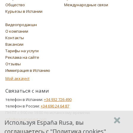
Общество
Международные связи
Курьезы в Испании
Видеопродакшн
О компании
Контакты
Вакансии
Тарифы на услуги
Реклама на сайте
Отзывы
Иммиграция в Испанию
Мой аккаунт
Связаться с нами
телефон в Испании:
+34 932 726 490
телефон в России:
+34 690 24 64 87
ПН-ПТ с 9:00 по 19:00 по испанскому времени.
info@espanarusa.com
Используя España Rusa, вы
соглашаетесь с "
Политика cookies
",
Соглашение пользователя
Политика cookies