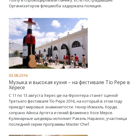
толпу и спровоцировали панику. Есть пострадавшие.
Организаторов флешмоба задержала полиция.
03.08.2016
Музыка и высокая кухня – на фестивале Tío Pepe в
Хересе
С 11 по 13 августа Херес-де-ла-Фронтера станет сценой
Третьего фестиваля Tío Pepe 2016, на который в этом году
приедут мировые знаменитости: тенор Исмаэль Хорди,
сопрано Айноа Артета и гений фламенко Хосе Мерсе.
Кулинарные шедевры исполнит Ракель Наранхо, участница
последней серии программы Master Chef.