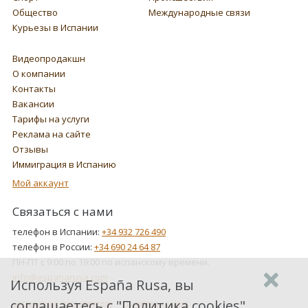
Общество
Международные связи
Курьезы в Испании
Видеопродакшн
О компании
Контакты
Вакансии
Тарифы на услуги
Реклама на сайте
Отзывы
Иммиграция в Испанию
Мой аккаунт
Связаться с нами
телефон в Испании:
+34 932 726 490
телефон в России:
+34 690 24 64 87
ПН-ПТ с 9:00 по 19:00 по испанскому времени.
info@espanarusa.com
Используя España Rusa, вы
соглашаетесь с "
Политика cookies
",
Соглашение пользователя
Политика cookies