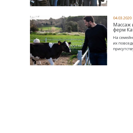
04.03.2020
Массаж 
ферм Ка
На семейн
их повсед
присутств