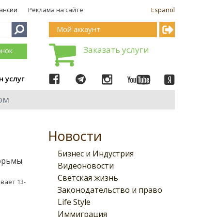
ансии
Реклама на сайте
Español
Мой аккаунт
Заказать услуги
онок
н услуг
ом
Новости
Бизнес и Индустрия
тюрьмы
Видеоновости
Светская жизнь
вает 13-
Законодательство и право
Life Style
Иммиграция