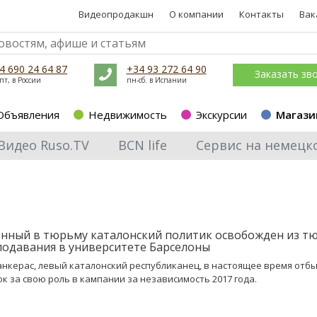
Видеопродакшн
О компании
Контакты
Вак
4 690 24 64 87
+34 93 272 64 90
Заказать зв
пт, в России
пн-сб. в Испании
Объявления
Недвижимость
Экскурсии
Магази
Видео Ruso.TV
BCN life
Сервис на немецк
нный в тюрьму каталонский политик освобожден из 
подавания в университете Барселоны
нкерас, левый каталонский республиканец, в настоящее время отбы
ок за свою роль в кампании за независимость 2017 года.