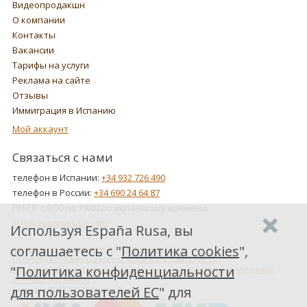
Видеопродакшн
О компании
Контакты
Вакансии
Тарифы на услуги
Реклама на сайте
Отзывы
Иммиграция в Испанию
Мой аккаунт
Связаться с нами
телефон в Испании:
+34 932 726 490
телефон в России:
+34 690 24 64 87
ПН-ПТ с 9:00 по 19:00 по испанскому времени.
info@espanarusa.com
Используя España Rusa, вы
соглашаетесь с "
Политика cookies
",
Соглашение пользователя
Политика cookies
Политика конфиденциальности для пользователей ЕС
"
Политика конфиденциальности
Как Google обрабатывает информацию о пользователях, получаемую
от наших партнеров
для пользователей ЕС
" для
Copyright ©2007-2026 Espana Rusa