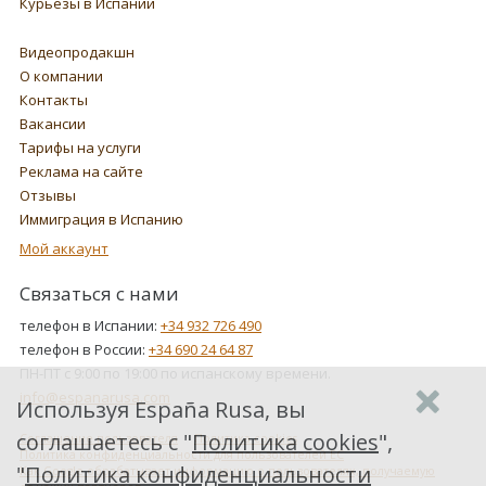
Курьезы в Испании
Видеопродакшн
О компании
Контакты
Вакансии
Тарифы на услуги
Реклама на сайте
Отзывы
Иммиграция в Испанию
Мой аккаунт
Связаться с нами
телефон в Испании:
+34 932 726 490
телефон в России:
+34 690 24 64 87
ПН-ПТ с 9:00 по 19:00 по испанскому времени.
info@espanarusa.com
Используя España Rusa, вы
соглашаетесь с "
Политика cookies
",
Соглашение пользователя
Политика cookies
Политика конфиденциальности для пользователей ЕС
"
Политика конфиденциальности
Как Google обрабатывает информацию о пользователях, получаемую