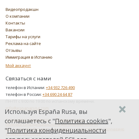
Видеопродакшн
О компании
Контакты
Вакансии
Тарифы на услуги
Реклама на сайте
Отзывы
Иммиграция в Испанию
Мой аккаунт
Связаться с нами
телефон в Испании:
+34 932 726 490
телефон в России:
+34 690 24 64 87
ПН-ПТ с 9:00 по 19:00 по испанскому времени.
info@espanarusa.com
Используя España Rusa, вы
соглашаетесь с "
Политика cookies
",
Соглашение пользователя
Политика cookies
Политика конфиденциальности для пользователей ЕС
"
Политика конфиденциальности
Как Google обрабатывает информацию о пользователях, получаемую
от наших партнеров
Copyright ©2007-2026 Espana Rusa