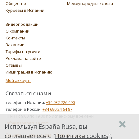
Общество
Международные связи
Курьезы в Испании
Видеопродакшн
О компании
Контакты
Вакансии
Тарифы на услуги
Реклама на сайте
Отзывы
Иммиграция в Испанию
Мой аккаунт
Связаться с нами
телефон в Испании:
+34 932 726 490
телефон в России:
+34 690 24 64 87
ПН-ПТ с 9:00 по 19:00 по испанскому времени.
info@espanarusa.com
Используя España Rusa, вы
соглашаетесь с "
Политика cookies
",
Соглашение пользователя
Политика cookies