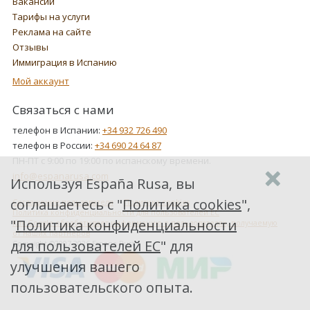
Вакансии
Тарифы на услуги
Реклама на сайте
Отзывы
Иммиграция в Испанию
Мой аккаунт
Связаться с нами
телефон в Испании:
+34 932 726 490
телефон в России:
+34 690 24 64 87
ПН-ПТ с 9:00 по 19:00 по испанскому времени.
info@espanarusa.com
Используя España Rusa, вы
соглашаетесь с "
Политика cookies
",
Соглашение пользователя
Политика cookies
Политика конфиденциальности для пользователей ЕС
"
Политика конфиденциальности
Как Google обрабатывает информацию о пользователях, получаемую
от наших партнеров
для пользователей ЕС
" для
Copyright ©2007-2026 Espana Rusa
улучшения вашего
пользовательского опыта.