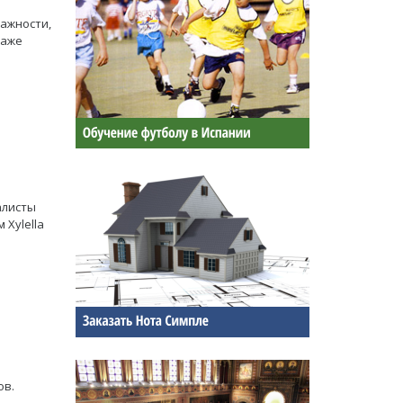
важности,
даже
алисты
Xylella
ов.