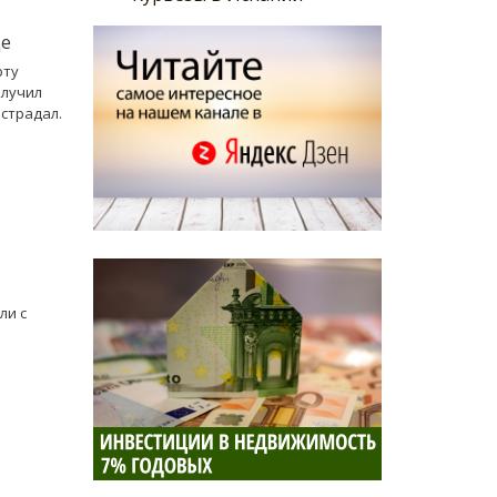
де
рту
олучил
страдал.
ли с