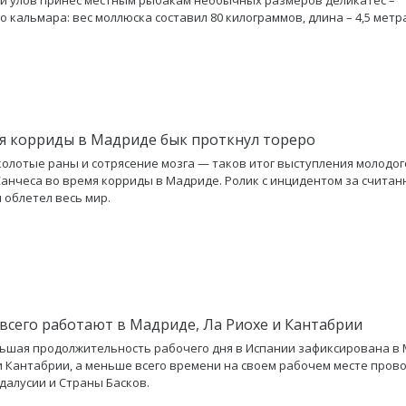
о кальмара: вес моллюска составил 80 килограммов, длина – 4,5 метр
я корриды в Мадриде бык проткнул тореро
колотые раны и сотрясение мозга — таков итог выступления молодог
анчеса во время корриды в Мадриде. Ролик с инцидентом за счита
 облетел весь мир.
всего работают в Мадриде, Ла Риохе и Кантабрии
ьшая продолжительность рабочего дня в Испании зафиксирована в 
и Кантабрии, а меньше всего времени на своем рабочем месте пров
далусии и Страны Басков.