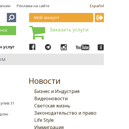
ансии
Реклама на сайте
Español
Мой аккаунт
Заказать услуги
онок
н услуг
ом
Новости
Бизнес и Индустрия
Видеоновости
упив 31
Светская жизнь
Законодательство и право
 долю
Life Style
Иммиграция