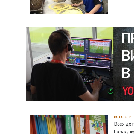
08.08.2015
Всех де
На закупк