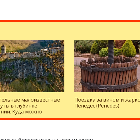
тельные малоизвестные
Поездка за вином и жарко
уты в глубинке
Пенедес (Penedes)
нии. Куда можно
ь, отдыхая на Коста-
?
мена выбирают испанцы своим детям