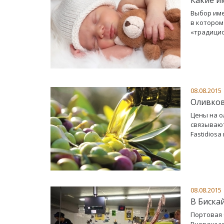
Выбор име
в котором
«традицио
08.08.2015
Оливков
Цены на о
связывают
Fastidiosa
08.08.2015
В Биска
Портовая 
Вчерашний