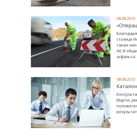
08.08.2015
«Операц
Благодаря
столице И
также нек
А6. В общ
асфальта.
08.08.2015
Каталон
Консульта
Марти, ув
положител
результат