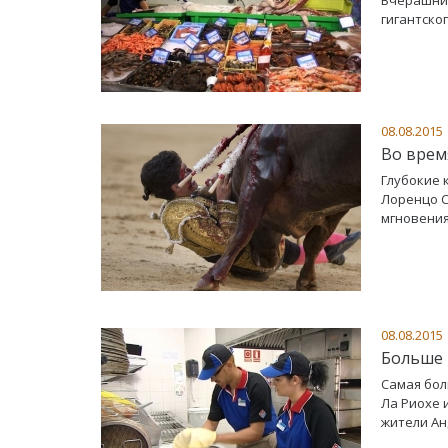
гигантског
08.08.2015
Во врем
Глубокие 
Лоренцо С
мгновения
08.08.2015
Больше 
Самая бол
Ла Риохе 
жители Ан