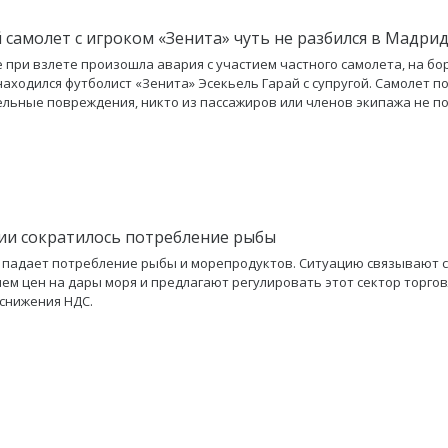
 самолет с игроком «Зенита» чуть не разбился в Мадри
 при взлете произошла авария с участием частного самолета, на бо
находился футболист «Зенита» Эсекьель Гарай с супругой. Самолет п
льные повреждения, никто из пассажиров или членов экипажа не по
ии сократилось потребление рыбы
 падает потребление рыбы и морепродуктов. Ситуацию связывают с
м цен на дары моря и предлагают регулировать этот сектор торгов
снижения НДС.