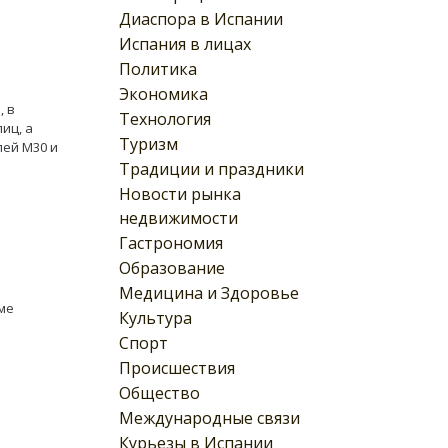
Диаспора в Испании
Испания в лицах
Политика
Экономика
, в
Технология
иц, а
Туризм
лей М30 и
Традиции и праздники
Новости рынка
недвижимости
Гастрономия
Образование
Медицина и Здоровье
ме
Культура
Спорт
Происшествия
Общество
Международные связи
Курьезы в Испании