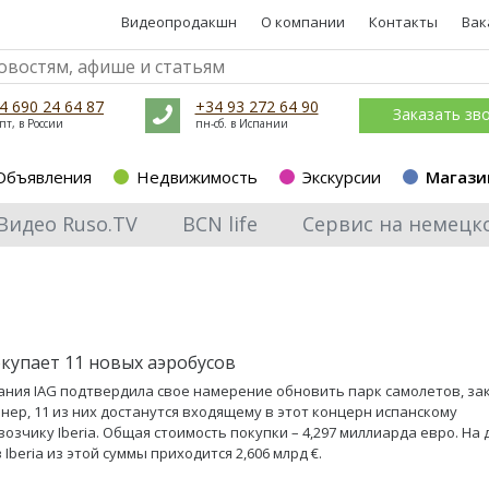
Видеопродакшн
О компании
Контакты
Вак
4 690 24 64 87
+34 93 272 64 90
Заказать зв
пт, в России
пн-сб. в Испании
Объявления
Недвижимость
Экскурсии
Магази
Видео Ruso.TV
BCN life
Сервис на немецк
окупает 11 новых аэробусов
ния IAG подтвердила свое намерение обновить парк самолетов, зак
нер, 11 из них достанутся входящему в этот концерн испанскому
озчику Iberia. Общая стоимость покупки – 4,297 миллиарда евро. На
Iberia из этой суммы приходится 2,606 млрд €.