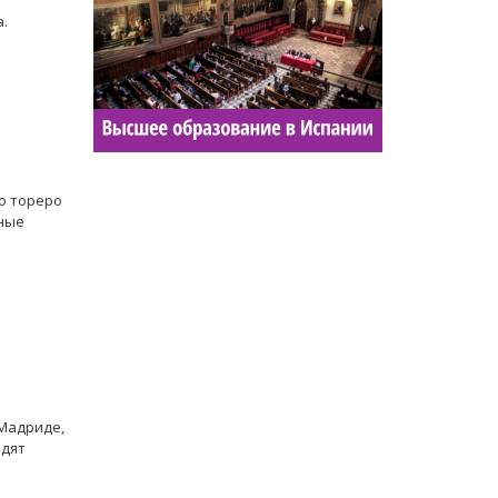
а.
о тореро
нные
Мадриде,
одят