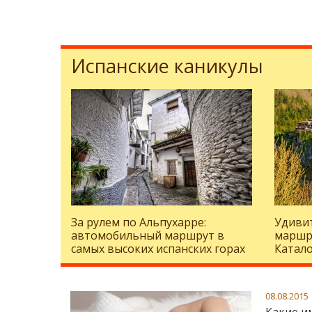
Испанские каникулы
За рулем по Альпухарре:
Удиви
автомобильный маршрут в
маршр
самых высоких испанских горах
Катало
поехат
Браве
08.08.2015
Какие и