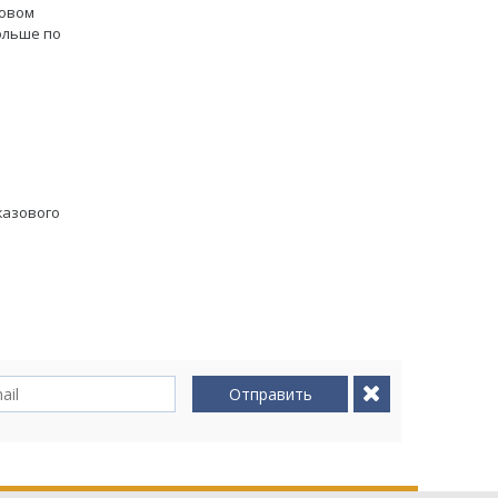
довом
ольше по
джазового
Отправить