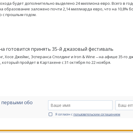
охода будет дополнительно выделено 24 миллиона евро. Всего в го
а образование заложено почти 2,14 миллиарда евро, что на 10,8% б
 с прошлым годом.
на готовится принять 35-й джазовый фестиваль
г, Хосе Джеймс, Эсперанса Сполдинг и Iron & Wine ̶ на афише 35-го 
, который пройдет в Картахене с 31 октября по 22 ноября.
е первыми обо
Я согласен с
пользовательским соглашением