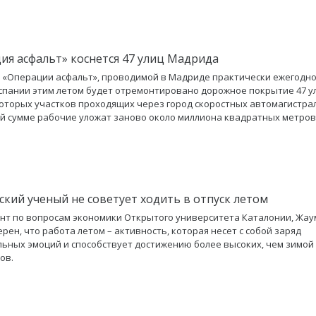
ия асфальт» коснется 47 улиц Мадрида
 «Операции асфальт», проводимой в Мадриде практически ежегодно
спании этим летом будет отремонтировано дорожное покрытие 47 ул
оторых участков проходящих через город скоростных автомагистра
ей сумме рабочие уложат заново около миллиона квадратных метров
ский ученый не советует ходить в отпуск летом
нт по вопросам экономики Открытого университета Каталонии, Жау
ерен, что работа летом – активность, которая несет с собой заряд
ьных эмоций и способствует достижению более высоких, чем зимой
ов.