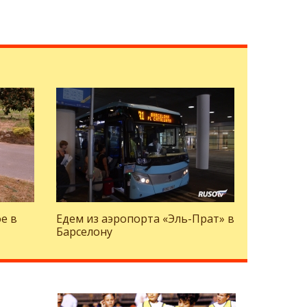
е в
Едем из аэропорта «Эль-Прат» в
Барселону