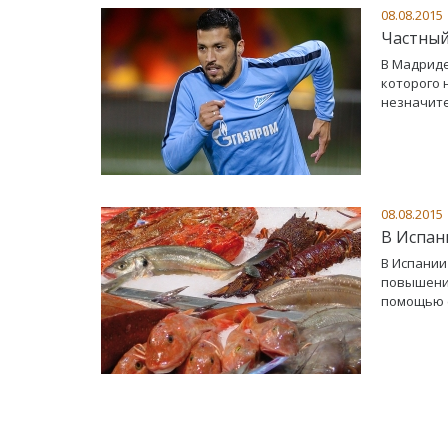
08.08.2015
Частный
В Мадриде
которого 
незначите
08.08.2015
В Испан
В Испании
повышение
помощью 