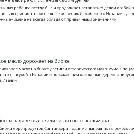
ни для ребёнка всегда был и продолжает оставаться делом особой 
 нельзя принимать поспешные решения. И особенно в Испании, где 
нные» имена не всегда обладают привычными значениями.
ое масло дорожает на бирже
ливковое масло на бирже достигли исторического максимума. Специ
 это с засухой в Испании и поражающим оливковые деревья вирусом 
 в Италии.
йском заливе выловили гигантского кальмара
биржа морепродуктов Сантандера – один из нынешних ньюсмейкер
 улов принес местным рыбакам необычных размеров деликатес –