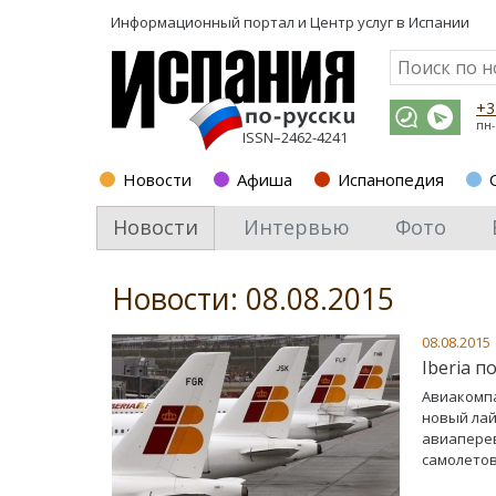
Информационный портал и
Центр услуг в Испании
+3
пн-
ISSN–2462-4241
Новости
Афиша
Испанопедия
Новости
Интервью
Фото
Новости: 08.08.2015
08.08.2015
Iberia п
Авиакомпа
новый лай
авиаперев
самолетов 