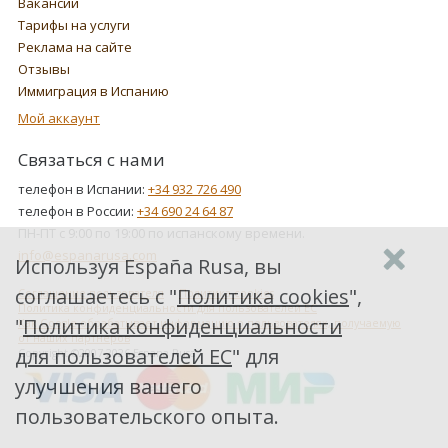
Вакансии
Тарифы на услуги
Реклама на сайте
Отзывы
Иммиграция в Испанию
Мой аккаунт
Связаться с нами
телефон в Испании:
+34 932 726 490
телефон в России:
+34 690 24 64 87
ПН-ПТ с 9:00 по 19:00 по испанскому времени.
info@espanarusa.com
Используя España Rusa, вы
соглашаетесь с "
Политика cookies
",
Соглашение пользователя
Политика cookies
Политика конфиденциальности для пользователей ЕС
"
Политика конфиденциальности
Как Google обрабатывает информацию о пользователях, получаемую
от наших партнеров
для пользователей ЕС
" для
Copyright ©2007-2026 Espana Rusa
улучшения вашего
пользовательского опыта.