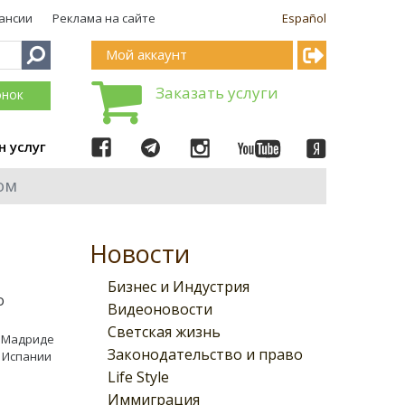
ансии
Реклама на сайте
Español
Мой аккаунт
Заказать услуги
онок
н услуг
ом
Новости
Бизнес и Индустрия
о
Видеоновости
Светская жизнь
в Мадриде
Законодательство и право
р Испании
Life Style
Иммиграция