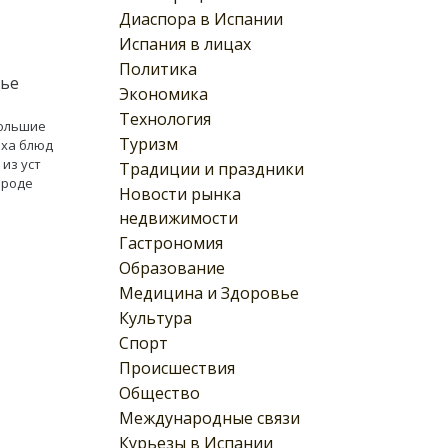
Диаспора в Испании
Испания в лицах
Политика
жье
Экономика
Технология
большие
Туризм
еха блюд
из уст
Традиции и праздники
ороде
Новости рынка
недвижимости
Гастрономия
Образование
Медицина и Здоровье
Культура
Спорт
Происшествия
Общество
Международные связи
Курьезы в Испании