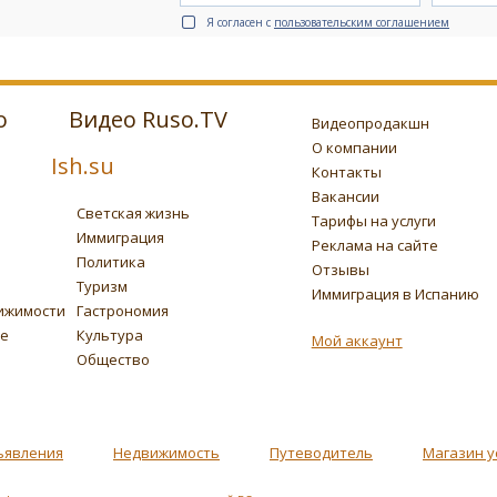
Я согласен с
пользовательским соглашением
о
Видео Ruso.TV
Видеопродакшн
О компании
Ish.su
Контакты
Вакансии
Светская жизнь
Тарифы на услуги
Иммиграция
Реклама на сайте
Политика
Отзывы
Туризм
Иммиграция в Испанию
ижимости
Гастрономия
ье
Культура
Мой аккаунт
Общество
ъявления
Недвижимость
Путеводитель
Магазин у