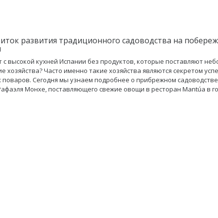
иток развития традиционного садоводства на побере
и
т с высокой кухней Испании без продуктов, которые поставляют не
е хозяйства? Часто именно такие хозяйства являются секретом усп
 поваров. Сегодня мы узнаем подробнее о прибрежном садоводстве 
афаэля Монхе, поставляющего свежие овощи в ресторан Mantúa в г