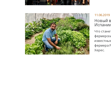
11.06.2019
Новый в
Испани
Что стане
фермерски
известных
фермера Р
Херес.