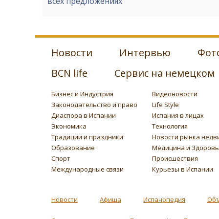
всех предложениях
Новости
Интервью
Фот
BCN life
Сервис на немецком
Бизнес и Индустрия
Видеоновости
Законодательство и право
Life Style
Диаспора в Испании
Испания в лицах
Экономика
Технология
Традиции и праздники
Новости рынка недв
Образование
Медицина и Здоров
Спорт
Происшествия
Международные связи
Курьезы в Испании
Новости
Афиша
Испанопедия
Об