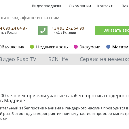
Видеопродакшн
О компании
Контакты
Вак
4 690 24 64 87
+34 93 272 64 90
Заказать зв
пт, в России
пн-сб. в Испании
Объявления
Недвижимость
Экскурсии
Магази
Видео Ruso.TV
BCN life
Сервис на немецк
000 человек приняли участие в забеге против гендерног
 в Мадриде
ительный забег против мачизма и гендерного насилия проводится 
й раз. В этом году в мероприятии принял участие и премьер-минист
чес.