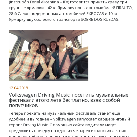
(Institución Ferial Alicantina – IFA) готовится принять сразу три
крупные ярмарки – 42-ю Ярмарку новых автомобилей FIRAUTO,
28-й Салон подержанных автомобилей EXPOCAR и 10-ю
Ярмарку двухколесного транспорта SOBRE DOS RUEDAS.
12.04.2018
Volkswagen Driving Music: посетить музыкальные
фестивали этого лета бесплатно, взяв с собой
попутчиков
Теперь поехать на музыкальный фестиваль станет еще
удобнее и выгоднее – Volkswagen запускает каршеринговый
сервис Driving Music. С помощью сайта водители могут
предложить поездку на одно из четырех испанских летних
мероприятий и договориться о том, как разделить расходы с