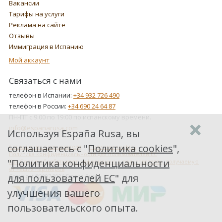
Вакансии
Тарифы на услуги
Реклама на сайте
Отзывы
Иммиграция в Испанию
Мой аккаунт
Связаться с нами
телефон в Испании:
+34 932 726 490
телефон в России:
+34 690 24 64 87
ПН-ПТ с 9:00 по 19:00 по испанскому времени.
info@espanarusa.com
Используя España Rusa, вы
соглашаетесь с "
Политика cookies
",
Соглашение пользователя
Политика cookies
Политика конфиденциальности для пользователей ЕС
"
Политика конфиденциальности
Как Google обрабатывает информацию о пользователях, получаемую
от наших партнеров
для пользователей ЕС
" для
Copyright ©2007-2026 Espana Rusa
улучшения вашего
пользовательского опыта.