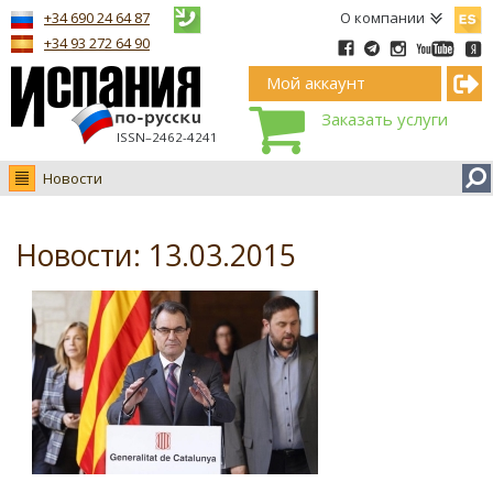
Españ
+34 690 24 64 87
О компании
+34 93 272 64 90
Мой аккаунт
Заказать услуги
ISSN–2462-4241
Новости
Новости
Интервью
Новости: 13.03.2015
Фото
Видео Ruso.TV
BCN life
Сервис на немецком