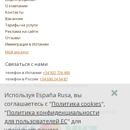
О компании
Контакты
Вакансии
Тарифы на услуги
Реклама на сайте
Отзывы
Иммиграция в Испанию
Мой аккаунт
Связаться с нами
телефон в Испании:
+34 932 726 490
телефон в России:
+34 690 24 64 87
ПН-ПТ с 9:00 по 19:00 по испанскому времени.
info@espanarusa.com
Используя España Rusa, вы
соглашаетесь с "
Политика cookies
",
Соглашение пользователя
Политика cookies
Политика конфиденциальности для пользователей ЕС
"
Политика конфиденциальности
Как Google обрабатывает информацию о пользователях, получаемую
от наших партнеров
для пользователей ЕС
" для
Copyright ©2007-2026 Espana Rusa
улучшения вашего