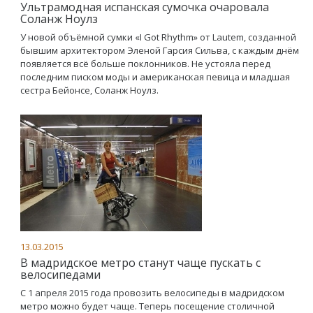
Ультрамодная испанская сумочка очаровала
Соланж Ноулз
У новой объёмной сумки «I Got Rhythm» от Lautem, созданной
бывшим архитектором Эленой Гарсия Сильва, с каждым днём
появляется всё больше поклонников. Не устояла перед
последним писком моды и американская певица и младшая
сестра Бейонсе, Соланж Ноулз.
13.03.2015
В мадридское метро станут чаще пускать с
велосипедами
С 1 апреля 2015 года провозить велосипеды в мадридском
метро можно будет чаще. Теперь посещение столичной