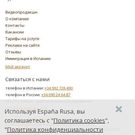
Видеопродакшн
О компании
Контакты
Вакансии
Тарифы на услуги
Реклама на сайте
Отзывы
Иммиграция в Испанию
Мой аккаунт
Связаться с нами
телефон в Испании:
+34 932 726 490
телефон в России:
+34 690 24 64 87
ПН-ПТ с 9:00 по 19:00 по испанскому времени.
info@espanarusa.com
Используя España Rusa, вы
соглашаетесь с "
Политика cookies
",
Соглашение пользователя
Политика cookies
Политика конфиденциальности для пользователей ЕС
"
Политика конфиденциальности
Как Google обрабатывает информацию о пользователях, получаемую
от наших партнеров