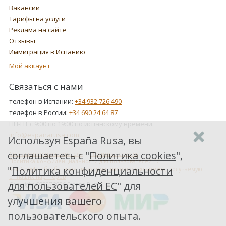
Вакансии
Тарифы на услуги
Реклама на сайте
Отзывы
Иммиграция в Испанию
Мой аккаунт
Связаться с нами
телефон в Испании:
+34 932 726 490
телефон в России:
+34 690 24 64 87
ПН-ПТ с 9:00 по 19:00 по испанскому времени.
info@espanarusa.com
Используя España Rusa, вы
соглашаетесь с "
Политика cookies
",
Соглашение пользователя
Политика cookies
Политика конфиденциальности для пользователей ЕС
"
Политика конфиденциальности
Как Google обрабатывает информацию о пользователях, получаемую
от наших партнеров
для пользователей ЕС
" для
Copyright ©2007-2026 Espana Rusa
улучшения вашего
пользовательского опыта.