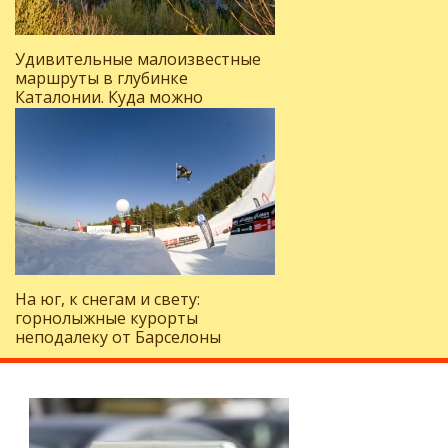
Удивительные малоизвестные
маршруты в глубинке
Каталонии. Куда можно
поехать, отдыхая на Коста-
Браве?
На юг, к снегам и свету:
горнолыжные курорты
неподалеку от Барселоны