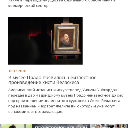
также в переводе имущества социального обеспечения в
коммерческий сектор.
16.12.2016
В музее Прадо появилось неизвестное
произведение кисти Веласкеса
Американский испанист и искусствовед Уильям Б. Джордан
передал в дар мадридскому музею Прадо неизвестное до сих
пор произведение знаменитого художника Диего Веласкеса
под названием «Портрет Фелипе III», с которым уже могут
ознакомиться все желающие.