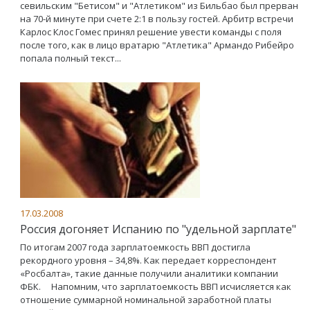
севильским "Бетисом" и "Атлетиком" из Бильбао был прерван
на 70-й минуте при счете 2:1 в пользу гостей. Арбитр встречи
Карлос Клос Гомес принял решение увести команды с поля
после того, как в лицо вратарю "Атлетика" Армандо Рибейро
попала полный текст...
17.03.2008
Россия догоняет Испанию по "удельной зарплате"
По итогам 2007 года зарплатоемкость ВВП достигла
рекордного уровня – 34,8%. Как передает корреспондент
«Росбалта», такие данные получили аналитики компании
ФБК. Напомним, что зарплатоемкость ВВП исчисляется как
отношение суммарной номинальной заработной платы